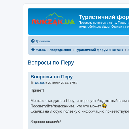
Туристичний фор
Подорожі по всьому світу. Турист
теми, обмін досвідом. Огляди та
Допомога
Магазин спорядження
Туристичний форум «Рюкзак»
Вопросы по Перу
Вопросы по Перу
П
anicca
»
22 квітня 2014, 17:53
о
в
Привет!
і
д
о
Мечтаю съездить в Перу, интересует бюджетный вариа
м
Посоветуйте/подскажите, кто что может
л
е
Ссылки на любую полезную информацию приветствуют
н
н
я
Заранее спасибо!