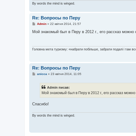
By words the mind is winged.
Re: Вопросы по Перу
П
Admin
»
22 квітня 2014, 21:57
о
в
Мой знакомый был в Перу в 2012 г., его рассказ можно
і
д
о
м
л
Головна мета туризму: «набрати побільше, забрати подалі і там все
е
н
н
я
Re: Вопросы по Перу
П
anicca
»
23 квітня 2014, 11:05
о
в
і
Admin писав:
д
о
Мой знакомый был в Перу в 2012 г., его рассказ можн
м
л
е
Спасибо!
н
н
я
By words the mind is winged.