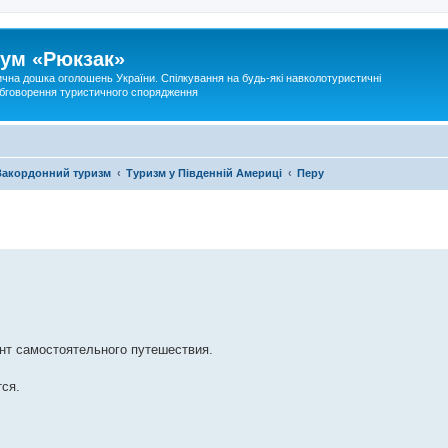
ум «Рюкзак»
ична дошка оголошень України. Спілкування на будь-які навколотуристичні
 обговорення туристичного спорядження
Закордонний туризм
Туризм у Південній Америці
Перу
нт самостоятельного путешествия.
ся.