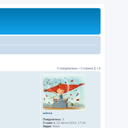
3 повідомлень • Сторінка
1
з
1
anicca
Повідомлень:
3
З нами з:
22 квітня 2014, 17:44
Звідки:
Киев