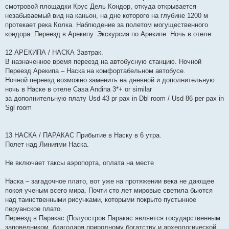
смотровой площадки Крус Дель Кондор, откуда открывается
незабываемый вид на каньон, на дне которого на глубине 1200 м
протекает река Колка. Наблюдение за полетом могущественного
кондора. Переезд в Арекипу. Экскурсия по Арекипе. Ночь в отеле
12 АРЕКИПА / НАСКА Завтрак.
В назначенное время переезд на автобусную станцию. Ночной
Переезд Арекипа – Наска на комфортабельном автобусе.
Ночной переезд возможно заменить на дневной и дополнительную
ночь в Наске в отеле Casa Andina 3*+ or similar
за дополнительную плату Usd 43 pr pax in Dbl room / Usd 86 per pax in
Sgl room
13 НАСКА / ПАРАКАС Прибытие в Наску в 6 утра.
Полет над Линиями Наска.
Не включает таксы аэропорта, оплата на месте
Наска – загадочное плато, вот уже на протяжении века не дающее
покоя ученым всего мира. Почти сто лет мировые светила бьются
над таинственными рисунками, которыми покрыто пустынное
перуанское плато.
Переезд в Паракас (Полуостров Паракас является государственным
заповедником, благодаря природному богатству и археологической