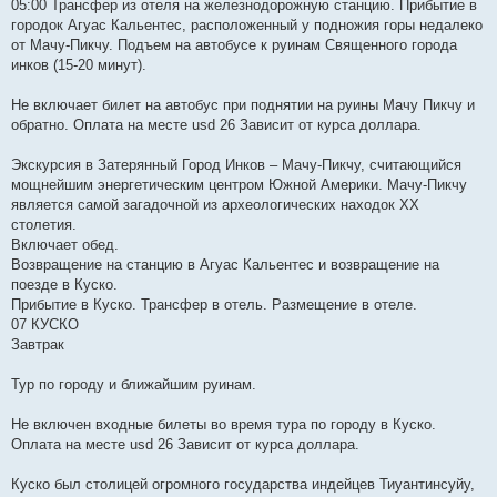
05:00 Трансфер из отеля на железнодорожную станцию. Прибытие в
городок Агуас Кальентес, расположенный у подножия горы недалеко
от Мачу-Пикчу. Подъем на автобусе к руинам Священного города
инков (15-20 минут).
Не включает билет на автобус при поднятии на руины Мачу Пикчу и
обратно. Оплата на месте usd 26 Зависит от курса доллара.
Экскурсия в Затерянный Город Инков – Мачу-Пикчу, считающийся
мощнейшим энергетическим центром Южной Америки. Мачу-Пикчу
является самой загадочной из археологических находок ХХ
столетия.
Включает обед.
Возвращение на станцию в Агуас Кальентес и возвращение на
поезде в Куско.
Прибытие в Куско. Трансфер в отель. Размещение в отеле.
07 КУСКО
Завтрак
Тур по городу и ближайшим руинам.
Не включен входные билеты во время тура по городу в Куско.
Оплата на месте usd 26 Зависит от курса доллара.
Куско был столицей огромного государства индейцев Тиуантинсуйу,