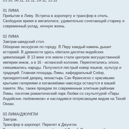
25.10, 08.11, 22.11, 29.11, 13.12
01 ЛИМА
Прибытие в Лиму. Встреча в аэропорту и трансфер в отель.
Свободное время в мегаполисе, удивительно сочетающий старину и
современный уклад, ночную жизнь.
02 ЛИМА
Завтрак-шведский стол.
Обзорная экскурсия по городу. В Перу каждый камень дышит
историей. В древности здесь обитали десятки индейских
цивилизаций. В 13 веке эти земли стали центром могущественной
империи инков, а в 16 - испанской колонии. Переплетались эпохи,
смешивались народы. Получился пестрый ковер языков, культур и
традиций. Главная площадь Лимы, кафедральный Собор,
президентский дворец, монастырь Сан Франсиско с красивыми
крытыми галереями и катакомбами навсегда останутся в вашей
памяти. Мы, также проедем по современным элитным районам
Лимы, посетим романтический парк Любви со скульптурой «Пары
Андийских любовников» и насладимся потрясающим видом на Тихий
Океан.
03 ЛИМА/ДЖУНГЛИ
Завтрак.
Трансфер в аэропорт. Перелет в Джунгли.