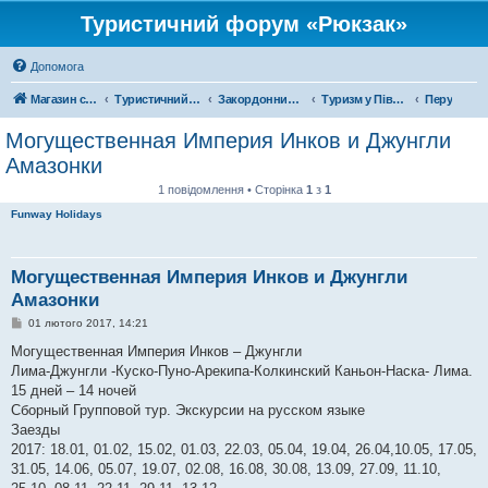
Туристичний форум «Рюкзак»
Допомога
Магазин спорядження
Туристичний форум «Рюкзак»
Закордонний туризм
Туризм у Південній Америці
Перу
Могущественная Империя Инков и Джунгли
Амазонки
1 повідомлення • Сторінка
1
з
1
Funway Holidays
Могущественная Империя Инков и Джунгли
Амазонки
П
01 лютого 2017, 14:21
о
в
Могущественная Империя Инков – Джунгли
і
Лима-Джунгли -Куско-Пуно-Арекипа-Колкинский Каньон-Наска- Лима.
д
о
15 дней – 14 ночей
м
Сборный Групповой тур. Экскурсии на русском языке
л
е
Заезды
н
2017: 18.01, 01.02, 15.02, 01.03, 22.03, 05.04, 19.04, 26.04,10.05, 17.05,
н
я
31.05, 14.06, 05.07, 19.07, 02.08, 16.08, 30.08, 13.09, 27.09, 11.10,