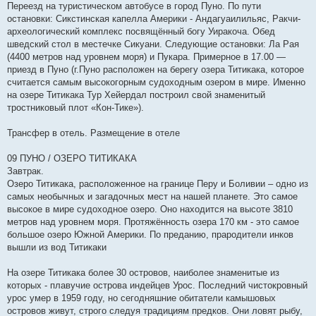
Переезд на туристическом автобусе в город Пуно. По пути
остановки: Сикстинская капелла Америки - Андагуаилильяс, Ракчи-
археологический комплекс посвящённый богу Уиракоча. Обед
шведский стол в местечке Сикуани. Следующие остановки: Ла Рая
(4400 метров над уровнем моря) и Пукара. Примерное в 17.00 —
приезд в Пуно (г.Пуно расположен на берегу озера Титикака, которое
считается самым высокогорным судоходным озером в мире. Именно
на озере Титикака Тур Хейердал построил свой знаменитый
тростниковый плот «Кон-Тике»).
Трансфер в отель. Размещение в отеле
09 ПУНО / ОЗЕРО ТИТИКАКА
Завтрак.
Озеро Титикака, расположенное на границе Перу и Боливии – одно из
самых необычных и загадочных мест на нашей планете. Это самое
высокое в мире судоходное озеро. Оно находится на высоте 3810
метров над уровнем моря. Протяжённость озера 170 км - это самое
большое озеро Южной Америки. По преданию, прародители инков
вышли из вод Титикаки
На озере Титикака более 30 островов, наиболее знаменитые из
которых - плавучие острова индейцев Урос. Последний чистокровный
урос умер в 1959 году, но сегодняшние обитатели камышовых
островов живут, строго следуя традициям предков. Они ловят рыбу,