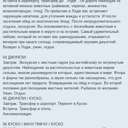
Встреча в аэропорту, трансфер до “ Лодж”. По дороге наблюдая за
активной жизнью животных (кайманов, черепах, множества
млекопитающих, птиц). По прибытию в Лодж вас встречают
чарующим напитком, для утоления жажды и усталости. И после
заселения обед из экзотических блюд. После непродолжительного
отдыха, экскурсия. Вы познакомитесь с богатейшим животным и
растительным миром в округе и на острове. Самый удивительный
пейзаж, который не оставит вас равнодушными, открывается
вечером при закате солнца, сопровождаемый звуками джунглей.
Возврат в Лодж, ужин, отдых.
04 ДЖУНГЛИ
Завтрак. Экскурсия с местным гидом (на английском) по нетронутым
джунглям. Наблюдение за растительностью и животным миром
сельвы, многие разновидности которых, единственные в мире. Флора
и фауна так разнообразны, а звуки сельвы так насыщенны, что для
восхищения нет придела. Возвращение на обед и отдых. Во второй
половине дня посещение местных жителей. Рыбалка по желанию.
Ужин. Отдых.
05 ДЖУНГЛИ / КУСКО.
Завтрак. Трансфер в аэропорт. Перелет в Куско.
Встреча. Трансфер в отель.
Акклиматизация.
06 КУСКО / МАЧУ ПИКЧУ / КУСКО