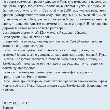
по своим размерам превосходившего Римскую империю в период ее
расцвета. Город залит ярким солнечным светом. Куско не случайно
был центром культа Инти (Светила) — в 2006 году ученые выяснили:
уровень ультрафиолетового излучения здесь самый высокий в мире.
Здания удивляют безупречной стыковкой больших камней в стенах и
своими трапециевидными проемами для окон и дверей. Блоки прочно
держатся на месте без всякого раствора.
Вы увидите знаменитый 12ти-угольный камень, образец
безукоризненной инкской кладки.
В верхней части города находится крепость Саксайуаман, выступ
которого еще одна загадка.
Затем посетим руины Кенко, инкского святилища, где внутри
огромной скалы можно увидеть алтарь для жертвоприношений; Пука
Пукара – дозорная крепость с которой охранялся вход в город; и
Тамбомачай – водные источники, где инка воздавал культ воде как
элементу мироздания.
Вечером, по желанию, возможно посещение фольклорного
представления. Ночь в отеле
Посещение архитектурных комплексов: Kрепость Саксаиуаман, храм
Кенко, крепость Пука-Пукара и храм воды Тамбомачай. Возвращение
в отель.
08 КУСКО / ПУНО
Завтрак