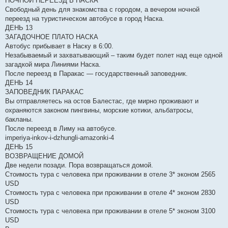
НОЧНОЙ ПЕРЕЕЗД В НАСКА
Свободный день для знакомства с городом, а вечером ночной
переезд на туристическом автобусе в город Наска.
ДЕНЬ 13
ЗАГАДОЧНОЕ ПЛАТО НАСКА
Автобус прибывает в Наску в 6:00.
Незабываемый и захватывающий – таким будет полет над еще одной
загадкой мира Линиями Наска.
После переезд в Паракас — государственный заповедник.
ДЕНЬ 14
ЗАПОВЕДНИК ПАРАКАС
Вы отправляетесь на остов Балестас, где мирно проживают и
охраняются законом пингвины, морские котики, альбатросы,
бакланы.
После переезд в Лиму на автобусе.
imperiya-inkov-i-dzhungli-amazonki-4
ДЕНЬ 15
ВОЗВРАЩЕНИЕ ДОМОЙ
Две недели позади. Пора возвращаться домой.
Стоимость тура с человека при проживании в отеле 3* эконом 2565
USD
Стоимость тура с человека при проживании в отеле 4* эконом 2830
USD
Стоимость тура с человека при проживании в отеле 5* эконом 3100
USD