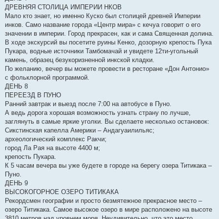
ДРЕВНЯЯ СТОЛИЦА ИМПЕРИИ НКОВ
Мало кто знает, но именно Куско был столицей древней Империи
инков. Само название города «Центр мира» с кечуа говорит о его
значении в империи. Город прекрасен, как и сама Священная долина.
В ходе экскурсий вы посетите руины Кенко, дозорную крепость Пука
Пукара, водные источники Тамбомачай и увидете 12ти-угольный
камень, образец безукоризненной инкской кладки.
По желанию, вечер вы можете провести в ресторане «Дон Антонио»
с фольклорной программой.
ДЕНЬ 8
ПЕРЕЕЗД В ПУНО
Ранний завтрак и выезд после 7:00 на автобусе в Пуно.
А ведь дорога хорошая возможность узнать страну по лучше,
заглянуть в самые яркие уголки. Вы сделаете несколько остановок:
Сикстинская капелла Америки – Андагуаилильяс;
археологический комплекс Ракчи;
город Ла Рая на высоте 4400 м;
крепость Пукара.
К 5 часам вечера вы уже будете в городе на берегу озера Титикака –
Пуно.
ДЕНЬ 9
ВЫСОКОГОРНОЕ ОЗЕРО ТИТИКАКА
Рекордсмен географии и просто безмятежное прекрасное место –
озеро Титикака. Самое высокое озеро в мире расположено на высоте
3810 метров над уровнем моря. Неудивительно, что это место