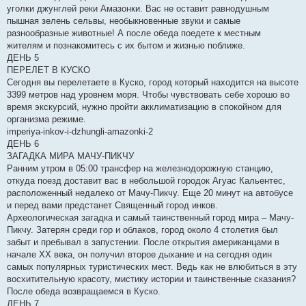
уголки джунглей реки Амазонки. Вас не оставит равнодушным
пышная зелень сельвы, необыкновенные звуки и самые
разнообразные животные! А после обеда поедете к местным
жителям и познакомитесь с их бытом и жизнью поближе.
ДЕНЬ 5
ПЕРЕЛЕТ В КУСКО
Сегодня вы перелетаете в Куско, город который находится на высоте
3399 метров над уровнем моря. Чтобы чувствовать себе хорошо во
время экскурсий, нужно пройти акклиматизацию в спокойном для
организма режиме.
imperiya-inkov-i-dzhungli-amazonki-2
ДЕНЬ 6
ЗАГАДКА МИРА МАЧУ-ПИКЧУ
Ранним утром в 05:00 трансфер на железнодорожную станцию,
откуда поезд доставит вас в небольшой городок Агуас Кальентес,
расположенный недалеко от Мачу-Пикчу. Еще 20 минут на автобусе
и перед вами предстанет Священный город инков.
Археологическая загадка и самый таинственный город мира – Мачу-
Пикчу. Затерян среди гор и облаков, город около 4 столетия был
забыт и пребывал в запустении. После открытия американцами в
начале XX века, он получил второе дыхание и на сегодня один
самых популярных туристических мест. Ведь как не влюбиться в эту
восхитительную красоту, мистику истории и таинственные сказания?
После обеда возвращаемся в Куско.
ДЕНЬ 7