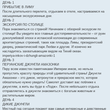
ДЕНЬ 1
ПРИБЫТИЕ В ЛИМУ
После длительного перелета, отдыхаем в отеле, настраиваемся на
насыщенные экскурсионные дни.
ДЕНЬ 2
ЭКСКУРСИЯ ПО СТОЛИЦЕ
Пора знакомиться со страной! Начинаем с обзорной экскурсии по
столице! Вы увидите все главные достопримечательности – от руин
доколумбовой эпохи и испанской колонизации до современных
архитектурных строений, таких как площадь Лимы, президентский
дворец, романтический парк Любви и другие. И конечно же
насладитесь захватывающим видом на Тихий океан.
imperiya-inkov-i-dzhungli-amazonki-1
ДЕНЬ 3
ПЕРУАНСКИЕ ДЖУНГЛИ АМАЗОНКИ
Перу всем известен памятниками Империи инков, но нельза
пропустить красоту природы этой удивительной страны! Джунгли
Амазонки – это дикое, нетронутое и прекрасное место, которое
обязательно нужно увидеть! Самолет доставит вас поближе к
джунглям, а жить вы буде в «Лодж». После небольшого отдыха
отправляетесь в джунгли знакомиться с богатым животным и
растительным миром.
ДЕНЬ 4
ДИКИЕ ДЖУНГЛИ
Местный гид сегодня покажет вам самые интересные и девственные