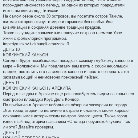
порождает множество легенд, за одной из которых прародители
инков вышли из вод Титикаки.
На самом озере около 30 островов, вы посетите остров Такиле,
жители которово живут в мире и гармонии без особых благ
цивилизации и сохраняя древние традиции предков.
Также вы увидите знаменитые плавучие острова племени Урос.
Ужин с фольклорной программой.
imperiya-inkov-i-dzhungli-amazonki-3
ДЕНЬ 10
КОЛКИНСКИЙ КАНЬОН
Сегодня будет незабываемая поездка к самому глубокому каньоне в
мире – Колкинский. Мы предлагаем вам взять с собой небольшой
пледик, постелить его на склонах каньона и просто созерцать этот
захватывающий и неимоверно прекрасный пейзаж.
ДЕНЬ 11
КОЛКИНСКИЙ КАНЬОН / АРЕКИПА
Перед отъездом в Арекипе еще раз полюбуетесь видом на каньон со
смотровой площадки Крус Дель Кондор.
По прибытию в Арекипе небольшая обзорная экскурсия по городу.
Этот город второй по величине в стране и славится своим хорошо
сохранившимся историческим центром белого цвета. Также город
известный под вторим названием «Столица перуанской кухни». Так
ли это? Давайте проверим.
ДЕНЬ 12