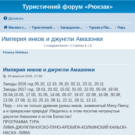
Туристичний форум «Рюкзак»
Допомога
Магазин спорядження
Туристичний форум «Рюкзак»
Закордонний туризм
Туризм у Південній Америці
Перу
Империя инков и джунгли Амазонки
1 повідомлення • Сторінка
1
з
1
Funway Holidays
Империя инков и джунгли Амазонки
П
26 вересня 2016, 17:36
о
в
Заезды 2016 год 05.10, 12.10, 26.10, 02.11, 23.11, 20.11
і
Заезды 2017 год: 18.01, 01.02, 15.02, 01.03, 22.03, 05.04, 19.04,
д
о
26.04,10.05, 17.05, 31.05, 14.06, 05.07, 19.07, 02.08, 16.08, 30.08,
м
13.09, 27.09, 11.10, 25.10, 08.11, 22.11, 29.11, 13.12.
л
е
Перу – это не только древние руины инков, знаменитый Мачу-Пикчу,
н
а и прекрасная природа! Убедитесь в этом посетив нетронутые
н
я
джунгли Амазонки и остов Балестас!
ПРОГРАММА ТУРА
ЛИМА-ДЖУНГЛИ-КУСКО-ПУНО-АРЕКИПА-КОЛКИНСКИЙ КАНЬОН-
НАСКА- ЛИМА