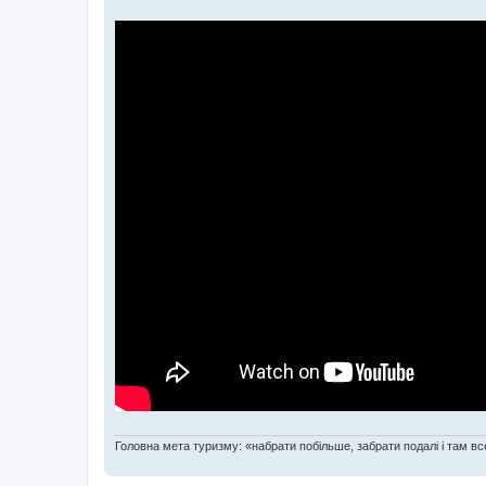
Головна мета туризму: «набрати побільше, забрати подалі і там все