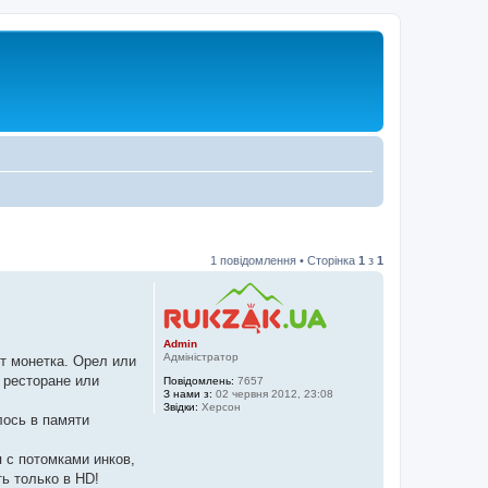
1 повідомлення • Сторінка
1
з
1
Admin
Адміністратор
ет монетка. Орел или
 ресторане или
Повідомлень:
7657
З нами з:
02 червня 2012, 23:08
Звідки:
Херсон
лось в памяти
 с потомками инков,
ь только в HD!