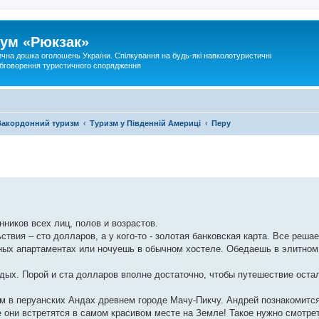
ум «Рюкзак»
ична дошка оголошень України. Спілкування на будь-які навколотуристичні
 обговорення туристичного спорядження
Закордонний туризм
Туризм у Південній Америці
Перу
ников всех лиц, полов и возрастов.
ствия – сто долларов, а у кого-то - золотая банковская карта. Все реша
ных апартаментах или ночуешь в обычном хостеле. Обедаешь в элитном
тдых. Порой и ста долларов вполне достаточно, чтобы путешествие оста
м в перуанских Андах древнем городе Мачу-Пикчу. Андрей познакомится
они встретятся в самом красивом месте на Земле! Такое нужно смотрет