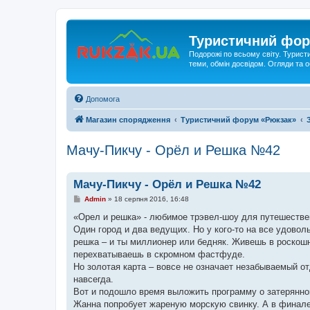
Туристичний фор
Подорожі по всьому світу. Турист
теми, обмін досвідом. Огляди та
Допомога
Магазин спорядження
Туристичний форум «Рюкзак»
Мачу-Пикчу - Орёл и Решка №42
Мачу-Пикчу - Орёл и Решка №42
П
Admin
»
18 серпня 2016, 16:48
о
в
«Орел и решка» - любимое трэвел-шоу для путешествен
і
Один город и два ведущих. Но у кого-то на все удоволь
д
о
решка – и ты миллионер или бедняк. Живешь в роскош
м
перехватываешь в скромном фастфуде.
л
е
Но золотая карта – вовсе не означает незабываемый о
н
навсегда.
н
я
Вот и подошло время выложить программу о затерянно
Жанна попробует жареную морскую свинку. А в финале 