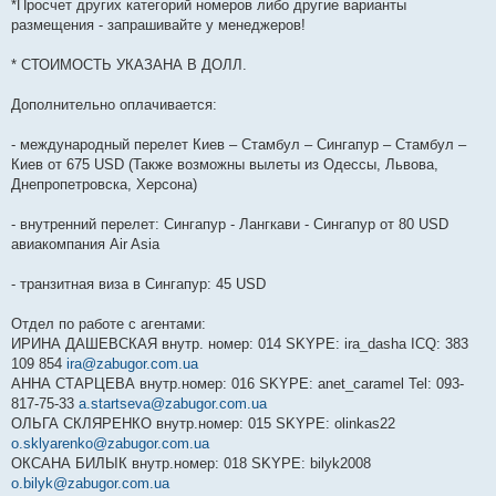
*Просчет других категорий номеров либо другие варианты
размещения - запрашивайте у менеджеров!
* СТОИМОСТЬ УКАЗАНА В ДОЛЛ.
Дополнительно оплачивается:
- международный перелет Киев – Стамбул – Сингапур – Стамбул –
Киев от 675 USD (Также возможны вылеты из Одессы, Львова,
Днепропетровска, Херсона)
- внутренний перелет: Сингапур - Лангкави - Сингапур от 80 USD
авиакомпания Air Asia
- транзитная виза в Сингапур: 45 USD
Отдел по работе с агентами:
ИРИНА ДАШЕВСКАЯ внутр. номер: 014 SKYPE: ira_dasha ICQ: 383
109 854
ira@zabugor.com.ua
АННА СТАРЦЕВА внутр.номер: 016 SKYPE: anet_caramel Tel: 093-
817-75-33
a.startseva@zabugor.com.ua
ОЛЬГА СКЛЯРЕНКО внутр.номер: 015 SKYPE: olinkas22
o.sklyarenko@zabugor.com.ua
ОКСАНА БИЛЫК внутр.номер: 018 SKYPE: bilyk2008
o.bilyk@zabugor.com.ua