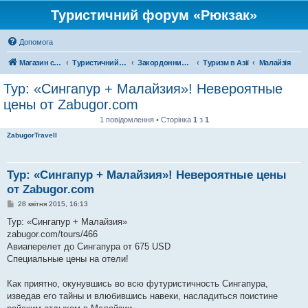
Туристичний форум «Рюкзак»
Допомога
Магазин спорядження
Туристичний форум «Рюкзак»
Закордонний туризм
Туризм в Азії
Малайзія
Тур: «Сингапур + Малайзия»! Невероятные
цены от Zabugor.com
1 повідомлення • Сторінка
1
з
1
ZabugorTravell
Тур: «Сингапур + Малайзия»! Невероятные цены
от Zabugor.com
П
28 квітня 2015, 16:13
о
в
Тур: «Сингапур + Малайзия»
і
zabugor.com/tours/466
д
о
Авиаперелет до Сингапура от 675 USD
м
Специальные цены на отели!
л
е
н
Как приятно, окунувшись во всю футуристичность Сингапура,
н
я
изведав его тайны и влюбившись навеки, насладиться поистине