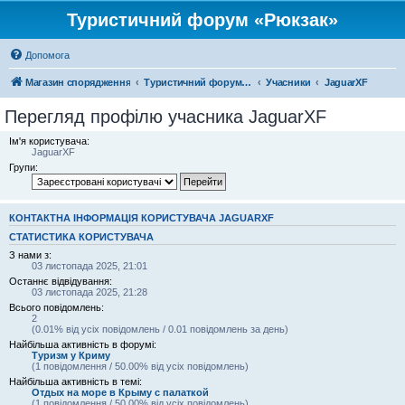
Туристичний форум «Рюкзак»
Допомога
Магазин спорядження
Туристичний форум «Рюкзак»
Учасники
JaguarXF
Перегляд профілю учасника JaguarXF
Ім'я користувача:
JaguarXF
Групи:
КОНТАКТНА ІНФОРМАЦІЯ КОРИСТУВАЧА JAGUARXF
СТАТИСТИКА КОРИСТУВАЧА
З нами з:
03 листопада 2025, 21:01
Останнє відвідування:
03 листопада 2025, 21:28
Всього повідомлень:
2
(0.01% від усіх повідомлень / 0.01 повідомлень за день)
Найбільша активність в форумі:
Туризм у Криму
(1 повідомлення / 50.00% від усіх повідомлень)
Найбільша активність в темі:
Отдых на море в Крыму с палаткой
(1 повідомлення / 50.00% від усіх повідомлень)