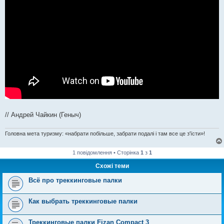
// Андрей Чайкин (Геныч)
Головна мета туризму: «набрати побільше, забрати подалі і там все це з'їсти»!
1 повідомлення • Сторінка
1
з
1
Схожі теми
Всё про треккинговые палки
Как выбрать треккинговые палки
Треккинговые палки Fizan Compact 3