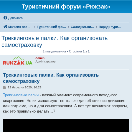
Туристичний форум «Рюкзак»
Допомога
Магазин спорядження
Туристичний форум «Рюкзак»
Самодіяльний туризм
Поради туристам
Треккинговые палки. Как организовать
самостраховку
1 повідомлення • Сторінка
1
з
1
Admin
Адміністратор
Треккинговые палки. Как организовать
самостраховку
П
22 березня 2020, 10:29
о
в
Треккинговые палки
- важный элемент современного походного
і
снаряжения. Но их используют не только для облегчения движения
д
о
или подъема, но и для самостраховки. А вот тут возникают вопросы,
м
как это правильно делать...?
л
е
н
н
я