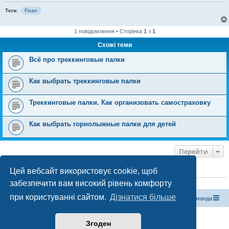
Теги:
Fizan
1 повідомлення • Сторінка
1
з
1
Схожі теми
Всё про треккинговые палки
Как выбрать треккинговые палки
Треккинговые палки. Как организовать самостраховку
Как выбрать горнолыжные палки для детей
Перейти
Цей вебсайт використовує cookie, щоб
ХТО ЗАРАЗ ОНЛАЙН
забезпечити вам високий рівень комфорту
Зараз переглядають цей форум:
ClaudeBot [бот ШІ]
і 0 гостей
при користуванні сайтом.
Дізнатися більше
Магазин спорядження
Туристичний форум «Рюкзак»
Команда
Працює на phpBB® Forum Software © phpBB Limited
Згоден
Конфіденційність
|
Умови