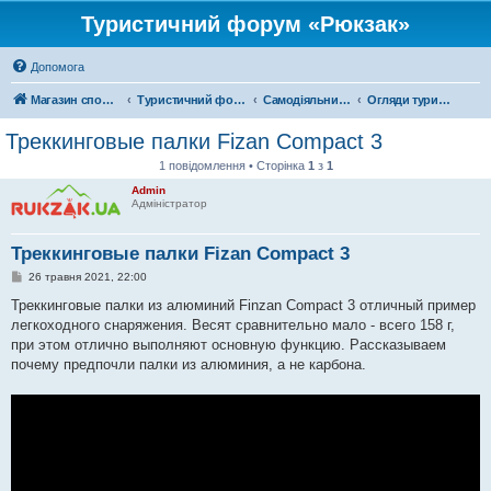
Туристичний форум «Рюкзак»
Допомога
Магазин спорядження
Туристичний форум «Рюкзак»
Самодіяльний туризм
Огляди туристичного спорядження
Треккинговые палки Fizan Compact 3
1 повідомлення • Сторінка
1
з
1
Admin
Адміністратор
Треккинговые палки Fizan Compact 3
П
26 травня 2021, 22:00
о
в
Треккинговые палки из алюминий Finzan Compact 3 отличный пример
і
легкоходного снаряжения. Весят сравнительно мало - всего 158 г,
д
о
при этом отлично выполняют основную функцию. Рассказываем
м
почему предпочли палки из алюминия, а не карбона.
л
е
н
н
я