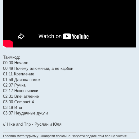
Таймкод:
00:00 Начало
00:49 Почему алюминий, а не карбон
01:11 Крепление
01:59 Длинна палок
02:07 Ручка
02:17 Наконечники
02:31 Впечатление
03:00 Compact 4
03:19 Итог
03:37 Неудачные дубли
// Hike and Trip - Руслан и Юля
Головна мета туризму: «набрати побільше, забрати подалі і там все це з'їсти»!