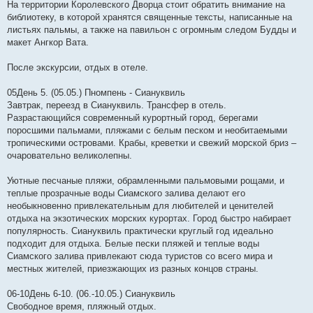
На территории Королевского Дворца стоит обратить внимание на
библиотеку, в которой хранятся священные тексты, написанные на
листьях пальмы, а также на павильон с огромным следом Будды и
макет Ангкор Вата.
После экскурсии, отдых в отеле.
05День 5. (05.05.) Пномпень - Сиануквиль
Завтрак, переезд в Сиануквиль. Трансфер в отель.
Разрастающийся современный курортный город, берегами
поросшими пальмами, пляжами с белым песком и необитаемыми
тропическими островами. Крабы, креветки и свежий морской бриз –
очаровательно великолепны.
Уютные песчаные пляжи, обрамленными пальмовыми рощами, и
теплые прозрачные воды Сиамского залива делают его
необыкновенно привлекательным для любителей и ценителей
отдыха на экзотических морских курортах. Город быстро набирает
популярность. Сиануквиль практически круглый год идеально
подходит для отдыха. Белые пески пляжей и теплые воды
Сиамского залива привлекают сюда туристов со всего мира и
местных жителей, приезжающих из разных концов страны.
06-10День 6-10. (06.-10.05.) Сиануквиль
Свободное время, пляжный отдых.