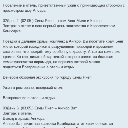
Поселение в отель, приветственный ужин с принимающей стороной с
просмотром шоу Апсара.
02День 2. (02.05.) Сием Риеп – храм Бенг Миле и Ко кер
Завтрак в отеле и ваш первый день знакомства с Королевством
Камбоджа.
Поездка в дальние храмы комплекса Ангкор. Вы посетите храм Бенг
миле, который находится в разрушенном природой и временем
состоянии, что придаёт ему особенную красоту. А так же комплекс
храмов Ко кер, визитной карточкой которого является большая
семиступенчатая пирамида, на вершину которой можно
подняться.Возвращение в отель и отдых.
Вечером обзорная экскурсия по городу Сием Риеп.
Ужин в ресторане, шведский стол.
Возвращение в отель и отдых.
03День 3. (03.05.) Сием Риеп – Ангкор Ват
Завтрак в отеле.
Выезд в храмы Ангкора.
Ангкор Ват- визитная карточка Камбоджи, этот храм считается