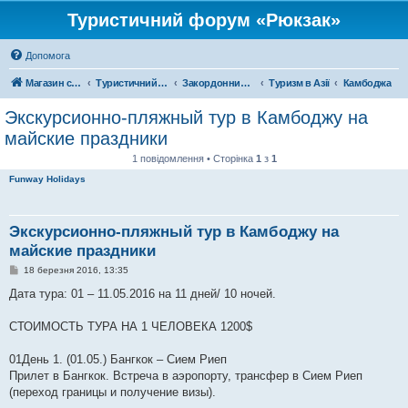
Туристичний форум «Рюкзак»
Допомога
Магазин спорядження
Туристичний форум «Рюкзак»
Закордонний туризм
Туризм в Азії
Камбоджа
Экскурсионно-пляжный тур в Камбоджу на
майские праздники
1 повідомлення • Сторінка
1
з
1
Funway Holidays
Экскурсионно-пляжный тур в Камбоджу на
майские праздники
П
18 березня 2016, 13:35
о
в
Дата тура: 01 – 11.05.2016 на 11 дней/ 10 ночей.
і
д
о
СТОИМОСТЬ ТУРА НА 1 ЧЕЛОВЕКА 1200$
м
л
е
01День 1. (01.05.) Бангкок – Сием Риеп
н
Прилет в Бангкок. Встреча в аэропорту, трансфер в Сием Риеп
н
я
(переход границы и получение визы).