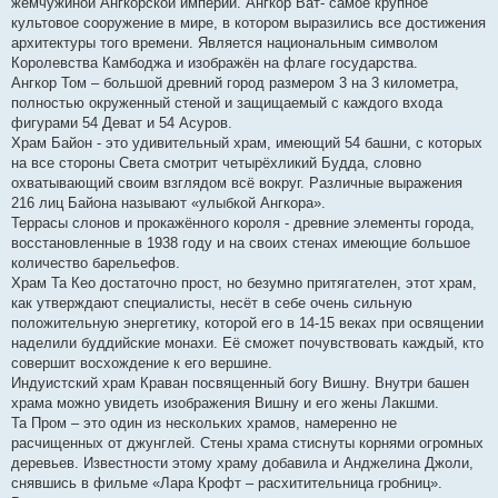
жемчужиной Ангкорской империи. Ангкор Ват- самое крупное
культовое сооружение в мире, в котором выразились все достижения
архитектуры того времени. Является национальным символом
Королевства Камбоджа и изображён на флаге государства.
Ангкор Том – большой древний город размером 3 на 3 километра,
полностью окруженный стеной и защищаемый с каждого входа
фигурами 54 Деват и 54 Асуров.
Храм Байон - это удивительный храм, имеющий 54 башни, с которых
на все стороны Света смотрит четырёхликий Будда, словно
охватывающий своим взглядом всё вокруг. Различные выражения
216 лиц Байона называют «улыбкой Ангкора».
Террасы слонов и прокажённого короля - древние элементы города,
восстановленные в 1938 году и на своих стенах имеющие большое
количество барельефов.
Храм Та Кео достаточно прост, но безумно притягателен, этот храм,
как утверждают специалисты, несёт в себе очень сильную
положительную энергетику, которой его в 14-15 веках при освящении
наделили буддийские монахи. Её сможет почувствовать каждый, кто
совершит восхождение к его вершине.
Индуистский храм Краван посвященный богу Вишну. Внутри башен
храма можно увидеть изображения Вишну и его жены Лакшми.
Та Пром – это один из нескольких храмов, намеренно не
расчищенных от джунглей. Стены храма стиснуты корнями огромных
деревьев. Известности этому храму добавила и Анджелина Джоли,
снявшись в фильме «Лара Крофт – расхитительница гробниц».