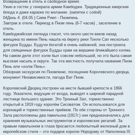
Возвращение в отель и свободное время.
Ужин в гостях у генерала армии Камбоджи. Традиционные кмерские
блюда и даже караоке по желанию. (напитки с собой)
04День 4. (04.05.) Сием Риеп - Пномпень
Завтрак в отеле. Переезд в Пном пень (6-7 часов) , заселение в
отель.
Камбоджийская легенда гласит, что около шести веков назад
женщина по имени Пень нашла на берегу реки Тонле Сап несколько
фигурок Будды. Будучи богатой и очень набожной, она построила
для священных фигурок Будды храм на вершине ближайшего холма.
На самом деле этот холм был совсем небольшой, но это была самая
высокая насыпь в округе. Так эта местность получила название Пном
Пень или «холм Пень».
Обзорная экскурсия по Пномпеню, посещение Королевского дворца,
монумент Независимости, пагода Ват Пном.
Королевский Дворец построен на месте бывшей крепости в 1866
году. Указатели, ведущие от входа, выводят к широкой парадной
лестнице большого здания. Это Тронный Зал, торжественно
открытый в 1919 году королём Сисоватом. Он использовался для
коронаций и торжественных приёмов. По обе стороны от Тронного
Зала расположены два павильона (1917г.) они предназначались для
хранения музыкальных инструментов и королевских регалий. За
правым павильоном в глаза бросается любопытный железный дом в
европейском стиле – это подарок королю Нородому от Наполеона III.