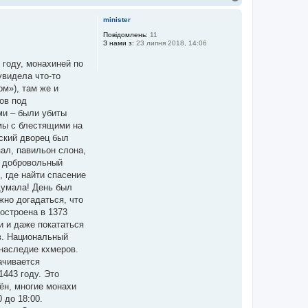
о
г
minister
о
р
Повідомлень:
11
З нами з:
23 липня 2018, 14:06
и
 году, монахиней по
увидела что-то
м»), там же и
ов под
ми – были убиты
мы с блестящими на
ский дворец был
зал, павильон слона,
а добровольный
, где найти спасение
 думала! День был
жно догадаться, что
остроена в 1373
и и даже покататься
ов. Национальный
 наследие кхмеров.
ачивается
443 году. Это
ён, многие монахи
 до 18:00.