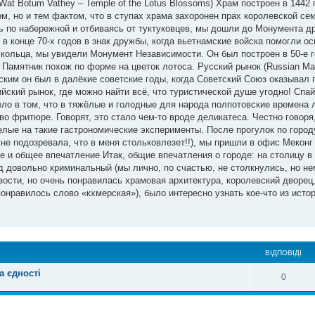
at Botum Vathey – Temple of the Lotus Blossoms) Храм построен в 1442 
, но и тем фактом, что в ступах храма захоронен прах королевской се
ь по набережной и отбиваясь от туктуковцев, мы дошли до Монумента 
 в конце 70-х годов в знак дружбы, когда вьетнамские войска помогли 
 кольца, мы увидели Монумент Независимости. Он был построен в 50-е г
 Памятник похож по форме на цветок лотоса. Русский рынок (Russian Mar
ским он был в далёкие советские годы, когда Советский Союз оказывал 
ский рынок, где можно найти всё, что туристической душе угодно! Спа
ело в том, что в тяжёлые и голодные для народа полпотовские времена
о фритюре. Говорят, это стало чем-то вроде деликатеса. Честно говоря,
елые на такие гастрономические эксперименты. После прогулок по город
не подозревала, что в меня стольковлезет!!), мы пришли в офис Меконг
е и общее впечатление Итак, общие впечатления о городе: на столицу в
од довольно криминальный (мы лично, по счастью, не столкнулись, но н
изости, но очень понравилась храмовая архитектура, королевский дворец
понравилось слово «кхмерская»), было интересно узнать кое-что из исто
ВІДПОВІДІ
а єдності
0