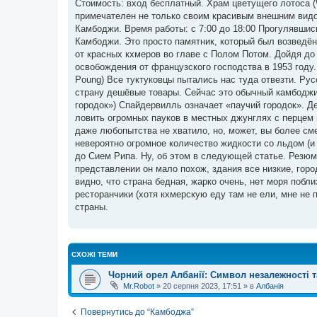
Стоимость: вход бесплатный. Храм цветущего лотоса (W
примечателен не только своим красивым внешним видом
Камбоджи. Время работы: с 7:00 до 18:00 Прогулявшис
Камбоджи. Это просто памятник, который был возведён
от красных кхмеров во главе с Полом Потом. Дойдя до
освобождения от французского господства в 1953 году.
Poung) Все туктуковцы пытались нас туда отвезти. Рус
страну дешёвые товары. Сейчас это обычный камбоджий
городок») Спайдервилль означает «паучий городок». Д
ловить огромных пауков в местных джунглях с перцем в
даже любопытства не хватило, но, может, вы более см
невероятно огромное количество жидкости со льдом (и 
до Сием Рипа. Ну, об этом в следующей статье. Резюм
представлении он мало похож, здания все низкие, гор
видно, что страна бедная, жарко очень, нет моря побл
ресторанчики (хотя кхмерскую еду там не ели, мне не 
страны.
СХОЖІ ТЕМИ
Чорний орел Албанії: Символ незалежності т
Mr.Robot
»
20 серпня 2023, 17:51
» в
Албанія
Повернутись до “Камбоджа”