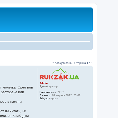
2 повідомлень • Сторінка
1
з
1
Admin
Адміністратор
ет монетка. Орел или
 ресторане или
Повідомлень:
7657
З нами з:
02 червня 2012, 23:08
Звідки:
Херсон
лось в памяти
т ни читать, ни
 величия Камбоджи.