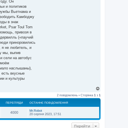
году. Он
мьи и политиков
дружбы Вьетнама и
освободить Камбоджу
оды в знак
ket, Psar Toul Tom
помощь, привозя в
йдервилль («паучий
 люди приноровились
 я не любитель, и
у мы, выпив
 и сели на автобус
 моём
емало наслышаны),
, есть вкусные
рии и культуры
Д
о
2 повідомлень • Сторінка
1
з
1
г
о
ПЕРЕГЛЯДИ
ОСТАННЄ ПОВІДОМЛЕННЯ
р
и
Mr.Robot
4000
20 серпня 2023, 17:51
Перейти