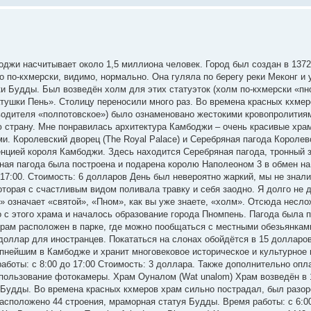
оджи насчитывает около 1,5 миллиона человек. Город был создан в 1372
о по-кхмерски, видимо, нормально. Она гуляла по берегу реки Меконг и 
ки Будды. Был возведён холм для этих статуэток (холм по-кхмерски «пно
атушки Пень». Столицу переносили много раз. Во времена красных кхмер
дводителя «полпотовское») было ознаменовано жестокими кровопролития
ю страну. Мне понравилась архитектура Камбоджи – очень красивые хра
. Королевский дворец (The Royal Palace) и Серебряная пагода Королев
денцией короля Камбоджи. Здесь находится Серебряная пагода, тронный 
яная пагода была построена и подарена королю Наполеоном 3 в обмен н
о 17:00. Стоимость: 6 долларов День был невероятно жаркий, мы не знали
 которая с счастливым видом поливала травку и себя заодно. Я долго не
» означает «святой», «Пном», как вы уже знаете, «холм». Отсюда несло
о с этого храма и началось образование города Пномпень. Пагода была п
 храм расположен в парке, где можно пообщаться с местными обезьянкам
1 доллар для иностранцев. Покататься на слонах обойдётся в 15 доллар
пнейшим в Камбодже и хранит многовековое историческое и культурное
аботы: с 8:00 до 17:00 Стоимость: 3 доллара. Также дополнительно опл
пользование фотокамеры. Храм Оуналом (Wat unalom) Храм возведён в 1
и Будды. Во времена красных кхмеров храм сильно пострадал, был разор
асположено 44 строения, мраморная статуя Будды. Время работы: с 6:00