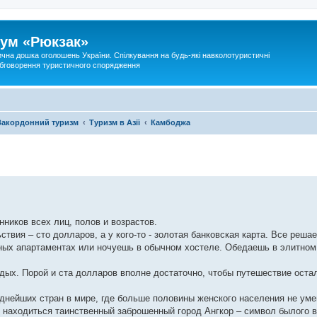
ум «Рюкзак»
ична дошка оголошень України. Спілкування на будь-які навколотуристичні
 обговорення туристичного спорядження
Закордонний туризм
Туризм в Азії
Камбоджа
ников всех лиц, полов и возрастов.
ствия – сто долларов, а у кого-то - золотая банковская карта. Все реша
ных апартаментах или ночуешь в обычном хостеле. Обедаешь в элитном
тдых. Порой и ста долларов вполне достаточно, чтобы путешествие оста
днейших стран в мире, где больше половины женского населения не умею
сь находиться таинственный заброшенный город Ангкор – символ былого