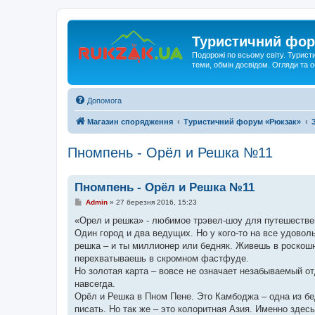
Туристичний фор
Подорожі по всьому світу. Турист
теми, обмін досвідом. Огляди та
Допомога
Магазин спорядження
Туристичний форум «Рюкзак»
Пномпень - Орёл и Решка №11
Пномпень - Орёл и Решка №11
П
Admin
»
27 березня 2016, 15:23
о
в
«Орел и решка» - любимое трэвел-шоу для путешествен
і
Один город и два ведущих. Но у кого-то на все удоволь
д
о
решка – и ты миллионер или бедняк. Живешь в роскош
м
перехватываешь в скромном фастфуде.
л
е
Но золотая карта – вовсе не означает незабываемый о
н
навсегда.
н
я
Орёл и Решка в Пном Пене. Это Камбоджа – одна из бе
писать. Но так же – это колоритная Азия. Именно зде