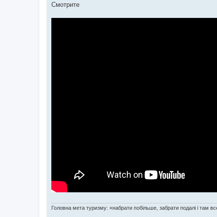
Смотрите
Головна мета туризму: «набрати побільше, забрати подалі і там все