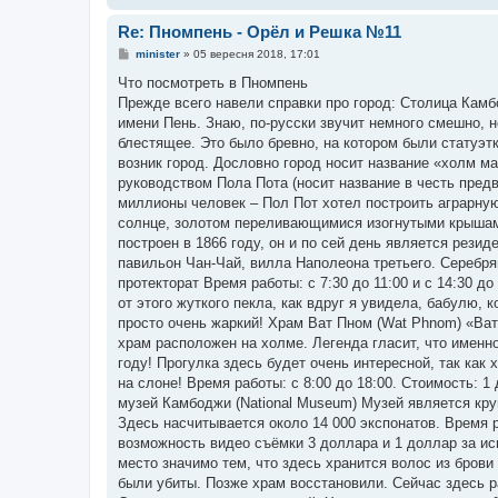
Re: Пномпень - Орёл и Решка №11
П
minister
»
05 вересня 2018, 17:01
о
в
Что посмотреть в Пномпень
і
Прежде всего навели справки про город: Cтолица Камб
д
о
имени Пень. Знаю, по-русски звучит немного смешно, н
м
блестящее. Это было бревно, на котором были статуэт
л
е
возник город. Дословно город носит название «холм м
н
руководством Пола Пота (носит название в честь пре
н
я
миллионы человек – Пол Пот хотел построить аграрну
солнце, золотом переливающимися изогнутыми крышами
построен в 1866 году, он и по сей день является рези
павильон Чан-Чай, вилла Наполеона третьего. Серебр
протекторат Время работы: с 7:30 до 11:00 и с 14:30 д
от этого жуткого пекла, как вдруг я увидела, бабулю,
просто очень жаркий! Храм Ват Пном (Wat Phnom) «Ват
храм расположен на холме. Легенда гласит, что именн
году! Прогулка здесь будет очень интересной, так как
на слоне! Время работы: с 8:00 до 18:00. Стоимость: 
музей Камбоджи (National Museum) Музей является кру
Здесь насчитывается около 14 000 экспонатов. Время р
возможность видео съёмки 3 доллара и 1 доллар за ис
место значимо тем, что здесь хранится волос из бров
были убиты. Позже храм восстановили. Сейчас здесь р