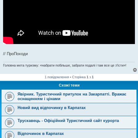
// ПроПоходи
Головна мета туризму: «набрати побільше, забрати подалі і там все це з'їсти»!
1 повідомлення • Сторінка
1
з
1
Схожі теми
Явірник. Туристичний притулок на Закарпатті. Вражає
оснащенням і цінами
Новий вид відпочинку в Карпатах
Трускавець - Офіційний Туристичний сайт курорта
Відпочинок в Карпатах