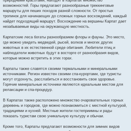
природными красотами, находят в Карпатах множество
возможностей. Горы предлагают разнообразные треккинговые
маршруты для пеших походов разной сложности. От простых
тропинок для начинающих до сложных горных восхождений, каждый
найдет подходящий маршрут. Восхождение на вершины Карпат дает
незабываемые виды на окружающую местность.
Карпатские леса богаты разнообразием флоры и фауны. Это место,
где можно увидеть медведей, рысей, волков и многих других
животных в их естественной среде обитания. Любители птиц и
наблюдатели животных будут в восторге от разнообразия видов,
которые можно встретить в этих горах.
Карпаты также славятся своими термальными и минеральными
источниками. Регион известен своими спа-курортами, где туристы
могут отдохнуть, расслабиться и восстановить свое здоровье.
Горячие минеральные источники являются идеальным местом для
релаксации и спа-процедур.
В Карпатах также расположено множество очаровательных горных
деревень и городков, где можно познакомиться с местной культурой,
традициями и кухней. Местные жители гостеприимны и рады
показать туристам свою уникальную культуру и обычаи.
Кроме того, Карпаты предлагают возможности для зимних видов