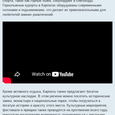
спорта, таких как горные лыжи, сноубординг и снегоходы.
Горнолыжные курорты в Карпатах оборудованы современными
склонами и подъемниками, что делает их привлекательными для
любителей зимних развлечений.
Кроме активного отдыха, Карпаты также предлагают богатое
культурное наследие. В этом регионе можно посетить исторические
замки, монастыри и национальные парки, чтобы погрузиться в
богатую историю и красоту этого места. Культурные мероприятия,
фестивали и ярмарки также проводятся на протяжении всего года,
предлагая посетителям возможность познакомиться с местными