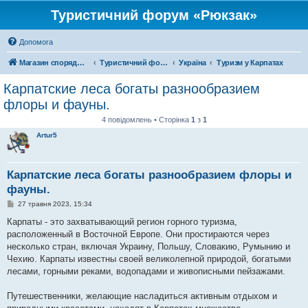
Туристичний форум «Рюкзак»
Допомога
Магазин спорядження
Туристичний форум «Рюкзак»
Україна
Туризм у Карпатах
Карпатские леса богаты разнообразием
флоры и фауны.
4 повідомлень • Сторінка
1
з
1
Artur5
Карпатские леса богаты разнообразием флоры и
фауны.
П
27 травня 2023, 15:34
о
в
Карпаты - это захватывающий регион горного туризма,
і
расположенный в Восточной Европе. Они простираются через
д
о
несколько стран, включая Украину, Польшу, Словакию, Румынию и
м
Чехию. Карпаты известны своей великолепной природой, богатыми
л
е
лесами, горными реками, водопадами и живописными пейзажами.
н
н
я
Путешественники, желающие насладиться активным отдыхом и