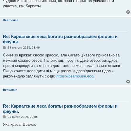
Чудная и интересная история, которая говорит об уникальном
і
участке, как Карпаты
д
о
м
л
Bearhouse
е
н
н
я
Re: Карпатские леса богаты разнообразием флоры и
фауны.
П
28 лютого 2025, 23:46
о
в
Синевир вражає своєю красою, але багато цікавого приховано за
і
межами самого озера. Наприклад, поруч є Дике озеро, загадкові
д
о
гірські маршрути та менш відомі, але не менш мальовничі локації.
м
Якщо хочете дослідити ці місця разом із досвідченими гідами,
л
е
рекомендую заглянути сюди:
https://bearhouse.eco/
н
н
я
Bengamin
Re: Карпатские леса богаты разнообразием флоры и
фауны.
П
01 липня 2025, 20:06
о
в
Яка краса! Вражає
і
д