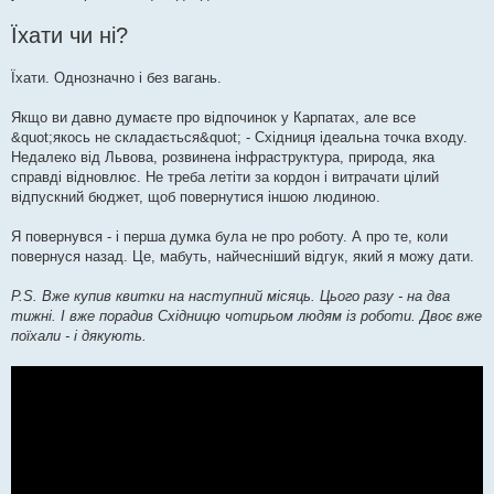
Їхати чи ні?
Їхати. Однозначно і без вагань.
Якщо ви давно думаєте про відпочинок у Карпатах, але все
&quot;якось не складається&quot; - Східниця ідеальна точка входу.
Недалеко від Львова, розвинена інфраструктура, природа, яка
справді відновлює. Не треба летіти за кордон і витрачати цілий
відпускний бюджет, щоб повернутися іншою людиною.
Я повернувся - і перша думка була не про роботу. А про те, коли
повернуся назад. Це, мабуть, найчесніший відгук, який я можу дати.
P.S. Вже купив квитки на наступний місяць. Цього разу - на два
тижні. І вже порадив Східницю чотирьом людям із роботи. Двоє вже
поїхали - і дякують.