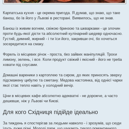
Карпатська кухня - це окрема пригода. Я думав, що знаю, що таке
банош, бо їв його у Львові в ресторані. Виявилось, що не знав.
Банош із живим вогнем, свіжою бринзою та шкварками - це злочин
проти будь-якої дієти та абсолютний кулінарний шедевр одночасно.
Густий, димний, жирний - і ти їси його, закривши очі, бо хочеться
зосередитися на смаку.
Форель із місцевих річок - проста, без зайвих маніпуляцій. Трохи
лимону, зелень, і все. Коли продукт свіжий і якісний - його не треба
ховати під соусами.
Домашні вареники з картоплею та сиром, до яких приносять зверху
підсмажену цибулю та сметану. Медова настоянка, від однієї чарки
якої стає тепло навіть у холодний вечір.
Ціни в місцевих кафе абсолютно адекватні - не дорожче, а часто
дешевше, ніж у Львові чи Києві.
Для кого Східниця підійде ідеально
За тиждень я спостерігав за людьми навколо - і зрозумів, що сюди
їдуть дуже різні. Молоді пари, що шукають тихого романтичного