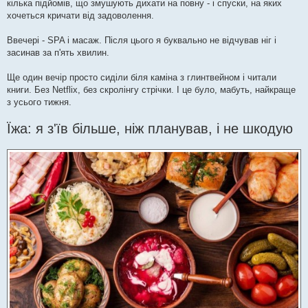
кілька підйомів, що змушують дихати на повну - і спуски, на яких
хочеться кричати від задоволення.
Ввечері - SPA і масаж. Після цього я буквально не відчував ніг і
засинав за п'ять хвилин.
Ще один вечір просто сиділи біля каміна з глинтвейном і читали
книги. Без Netflix, без скролінгу стрічки. І це було, мабуть, найкраще
з усього тижня.
Їжа: я з'їв більше, ніж планував, і не шкодую