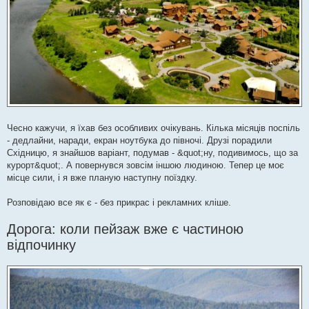
Чесно кажучи, я їхав без особливих очікувань. Кілька місяців поспіль
- дедлайни, наради, екран ноутбука до півночі. Друзі порадили
Східницю, я знайшов варіант, подумав - &quot;ну, подивимось, що за
курорт&quot;. А повернувся зовсім іншою людиною. Тепер це моє
місце сили, і я вже планую наступну поїздку.
Розповідаю все як є - без прикрас і рекламних кліше.
Дорога: коли пейзаж вже є частиною
відпочинку