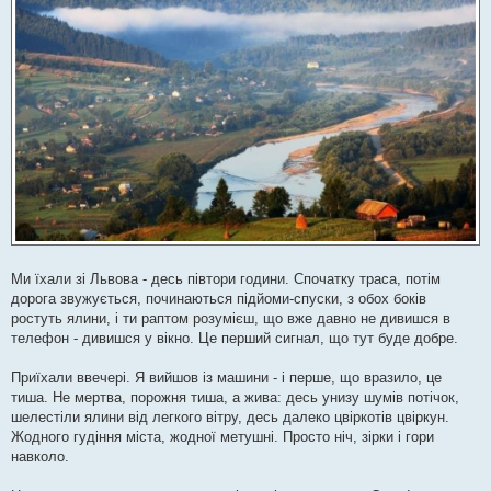
Ми їхали зі Львова - десь півтори години. Спочатку траса, потім
дорога звужується, починаються підйоми-спуски, з обох боків
ростуть ялини, і ти раптом розумієш, що вже давно не дивишся в
телефон - дивишся у вікно. Це перший сигнал, що тут буде добре.
Приїхали ввечері. Я вийшов із машини - і перше, що вразило, це
тиша. Не мертва, порожня тиша, а жива: десь унизу шумів потічок,
шелестіли ялини від легкого вітру, десь далеко цвіркотів цвіркун.
Жодного гудіння міста, жодної метушні. Просто ніч, зірки і гори
навколо.