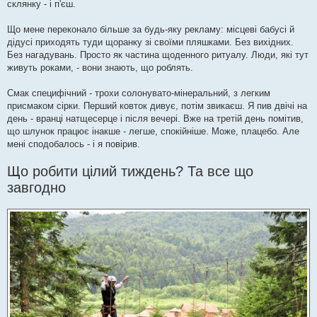
склянку - і п'єш.
Що мене переконало більше за будь-яку рекламу: місцеві бабусі й
дідусі приходять туди щоранку зі своїми пляшками. Без вихідних.
Без нагадувань. Просто як частина щоденного ритуалу. Люди, які тут
живуть роками, - вони знають, що роблять.
Смак специфічний - трохи солонувато-мінеральний, з легким
присмаком сірки. Перший ковток дивує, потім звикаєш. Я пив двічі на
день - вранці натщесерце і після вечері. Вже на третій день помітив,
що шлунок працює інакше - легше, спокійніше. Може, плацебо. Але
мені сподобалось - і я повірив.
Що робити цілий тиждень? Та все що
завгодно