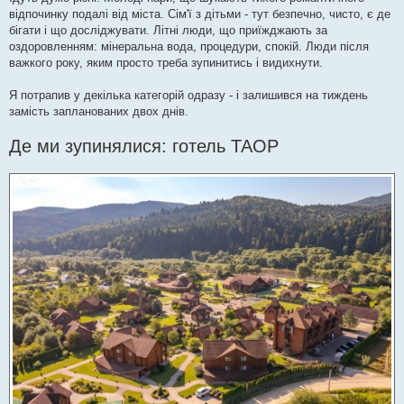
відпочинку подалі від міста. Сім'ї з дітьми - тут безпечно, чисто, є де
бігати і що досліджувати. Літні люди, що приїжджають за
оздоровленням: мінеральна вода, процедури, спокій. Люди після
важкого року, яким просто треба зупинитись і видихнути.
Я потрапив у декілька категорій одразу - і залишився на тиждень
замість запланованих двох днів.
Де ми зупинялися: готель ТАОР