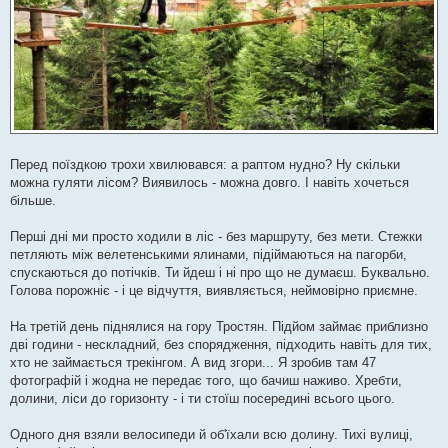
Перед поїздкою трохи хвилювався: а раптом нудно? Ну скільки
можна гуляти лісом? Виявилось - можна довго. І навіть хочеться
більше.
Перші дні ми просто ходили в ліс - без маршруту, без мети. Стежки
петляють між велетенськими ялинами, підіймаються на пагорби,
спускаються до потічків. Ти йдеш і ні про що не думаєш. Буквально.
Голова порожніє - і це відчуття, виявляється, неймовірно приємне.
На третій день піднялися на гору Тростян. Підйом займає приблизно
дві години - нескладний, без спорядження, підходить навіть для тих,
хто не займається трекінгом. А вид згори... Я зробив там 47
фотографій і жодна не передає того, що бачиш наживо. Хребти,
долини, ліси до горизонту - і ти стоїш посередині всього цього.
Одного дня взяли велосипеди й об'їхали всю долину. Тихі вулиці,