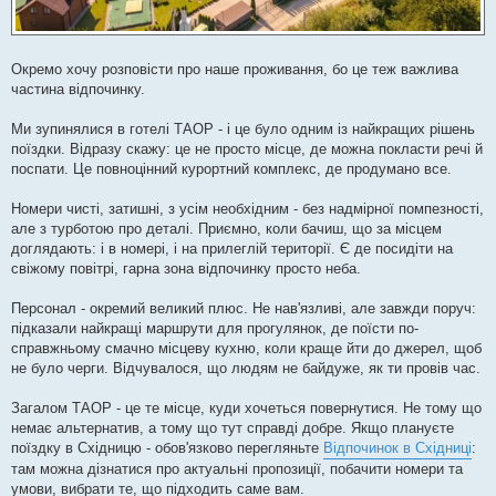
Окремо хочу розповісти про наше проживання, бо це теж важлива
частина відпочинку.
Ми зупинялися в готелі ТАОР - і це було одним із найкращих рішень
поїздки. Відразу скажу: це не просто місце, де можна покласти речі й
поспати. Це повноцінний курортний комплекс, де продумано все.
Номери чисті, затишні, з усім необхідним - без надмірної помпезності,
але з турботою про деталі. Приємно, коли бачиш, що за місцем
доглядають: і в номері, і на прилеглій території. Є де посидіти на
свіжому повітрі, гарна зона відпочинку просто неба.
Персонал - окремий великий плюс. Не нав'язливі, але завжди поруч:
підказали найкращі маршрути для прогулянок, де поїсти по-
справжньому смачно місцеву кухню, коли краще йти до джерел, щоб
не було черги. Відчувалося, що людям не байдуже, як ти провів час.
Загалом ТАОР - це те місце, куди хочеться повернутися. Не тому що
немає альтернатив, а тому що тут справді добре. Якщо плануєте
поїздку в Східницю - обов'язково перегляньте
Відпочинок в Східниці
:
там можна дізнатися про актуальні пропозиції, побачити номери та
умови, вибрати те, що підходить саме вам.