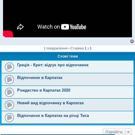
1 повідомлення • Сторінка
1
з
1
Схожі теми
Греція - Крит: відгук про відпочинок
Відпочинок в Карпатах
Рождество в Карпатах 2020
Новий вид відпочинку в Карпатах
Відпочинок в Карпатах на річці Тиса
Перейти