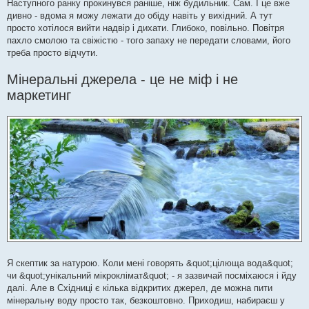
Наступного ранку прокинувся раніше, ніж будильник. Сам. І це вже
дивно - вдома я можу лежати до обіду навіть у вихідний. А тут
просто хотілося вийти надвір і дихати. Глибоко, повільно. Повітря
пахло смолою та свіжістю - того запаху не передати словами, його
треба просто відчути.
Мінеральні джерела - це не міф і не
маркетинг
Я скептик за натурою. Коли мені говорять &quot;цілюща вода&quot;
чи &quot;унікальний мікроклімат&quot; - я зазвичай посміхаюся і йду
далі. Але в Східниці є кілька відкритих джерел, де можна пити
мінеральну воду просто так, безкоштовно. Приходиш, набираєш у