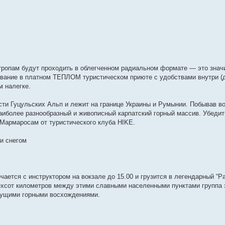
ропам будут проходить в облегченном радиальном формате — это значи
ивание в платном ТЕПЛОМ туристическом приюте с удобствами внутри (д
 налегке.
ти Гуцульских Альп и лежит на границе Украины и Румынии. Побывав во
аиболее разнообразный и живописный карпатский горный массив. Убедит
Мармаросам от туристического клуба HIKE.
и снегом
чается с инструктором на вокзале до 15.00 и грузится в легендарный “Р
ехсот километров между этими славными населенными пунктами группа 
ядущими горными восхождениями.