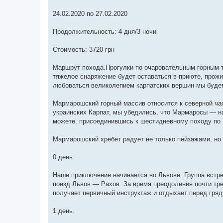
24.02.2020 по 27.02.2020
Продолжительность: 4 дня/3 ночи
Стоимость: 3720 грн
Маршрут похода.Прогулки по очаровательным горным т
тяжелое снаряжение будет оставаться в приюте, прож
любоваться великолепием карпатских вершин мы будем
Мармарошский горный массив относится к северной час
украинских Карпат, мы убедились, что Мармаросы — н
можете, присоединившись к шестидневному походу по 
Мармарошский хребет радует не только пейзажами, но 
0 день.
Наше приключение начинается во Львове. Группа встре
поезд Львов — Рахов. За время преодоления почти тр
получает первичный инструктаж и отдыхает перед гр
1 день.