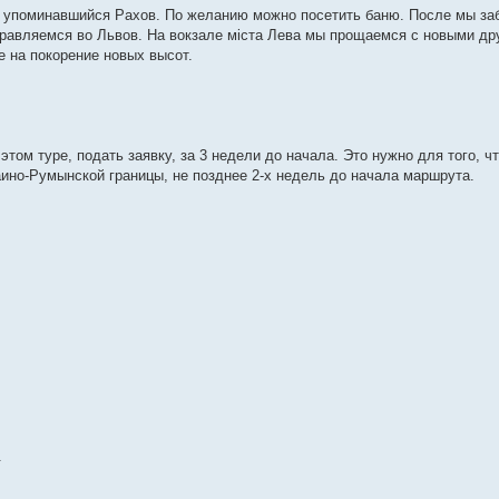
е упоминавшийся Рахов. По желанию можно посетить баню. После мы з
правляемся во Львов. На вокзале міста Лева мы прощаемся с новыми др
 на покорение новых высот.
том туре, подать заявку, за 3 недели до начала. Это нужно для того, ч
аино-Румынской границы, не позднее 2-х недель до начала маршрута.
.