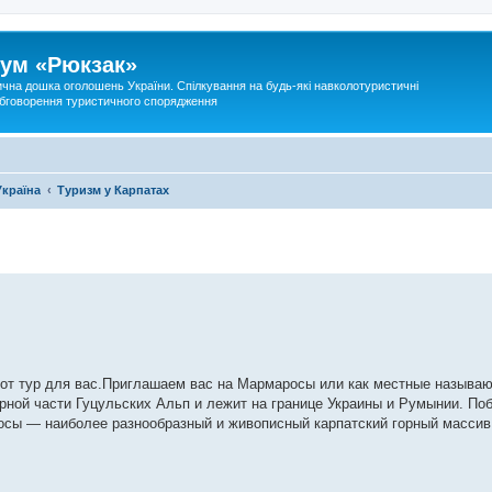
ум «Рюкзак»
ична дошка оголошень України. Спілкування на будь-які навколотуристичні
 обговорення туристичного спорядження
Україна
Туризм у Карпатах
тот тур для вас.Приглашаем вас на Мармаросы или как местные называю
ной части Гуцульских Альп и лежит на границе Украины и Румынии. По
росы — наиболее разнообразный и живописный карпатский горный массив