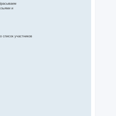
абрасываем
узьями и
то список участников