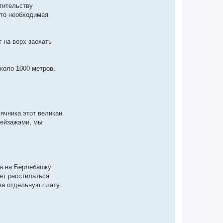
тительству
это необходимая
 на верх заехать
коло 1000 метров.
ячника этот великан
пейзажами, мы
я на Берлебашку
дет расстилаться
за отдельную плату