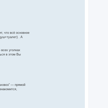
т, что всё основное
уш+туалет) . А
 всех уголках
ься в этом Вы
аховоз” — прямой
знакомится,