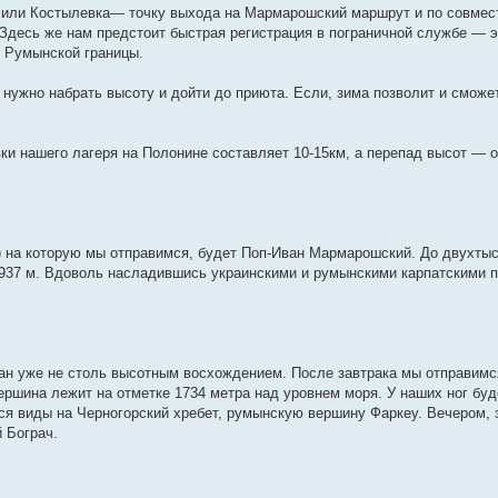
е или Костылевка— точку выхода на Мармарошский маршрут и по совмес
Здесь же нам предстоит быстрая регистрация в пограничной службе — 
 Румынской границы.
нужно набрать высоту и дойти до приюта. Если, зима позволит и сможет
ки нашего лагеря на Полонине составляет 10-15км, а перепад высот — о
) на которую мы отправимся, будет Поп-Иван Мармарошский. До двухтыс
1937 м. Вдоволь насладившись украинскими и румынскими карпатскими 
н уже не столь высотным восхождением. После завтрака мы отправимс
вершина лежит на отметке 1734 метра над уровнем моря. У наших ног бу
я виды на Черногорский хребет, румынскую вершину Фаркеу. Вечером, 
 Бограч.