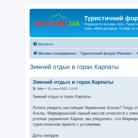
Туристичний фор
Подорожі по всьому світу. Турист
теми, обмін досвідом. Огляди та
Допомога
Магазин спорядження
Туристичний форум «Рюкзак»
Зимний отдых в горах.Карпаты
Зимний отдых в горах.Карпаты
П
hike
»
11 січня 2020, 13:43
о
в
Зимний отдых в горах.Карпаты
і
д
о
Хотите увидеть настоящие Украинские Альпы? Тогда э
м
Альпы. Мармарошский горный массив относится к север
л
е
уголках украинских Карпат, мы убедились, что Марма
н
туристическом приюте с условиями.
н
я
Даты заездов: