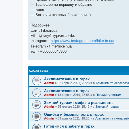
— Трансфер на вершину и обратно
— Баня
— Бограч и шашлык (по желанию)
Подробнее:
Сайт: hike.in.ua
FB - @Клуб туризма Hike
Instagram -
https://www.instagram.com/hike.in.ua/
Telegram - t.me/hikeinua
тел - +380668643930
СХОЖІ ТЕМИ
Акклиматизация в горах
Admin
»
02 червня 2021, 23:28
» в
Альпінізм та скелелазі
Акклиматизация в горах
Admin
»
18 серпня 2019, 13:58
» в
Поради туристам
Зимний туризм: мифы и реальность
Admin
»
25 лютого 2020, 15:49
» в
Зимовий туризм
Ошибки и безопасность в горах
Admin
»
03 травня 2021, 18:26
» в
Альпінізм та скелелазі
Готовимся к забегу в горах