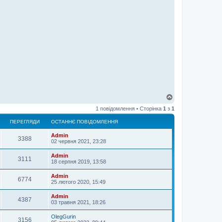
Д
о
1 повідомлення • Сторінка
1
з
1
г
о
ПЕРЕГЛЯДИ
ОСТАННЄ ПОВІДОМЛЕННЯ
р
и
Admin
3388
02 червня 2021, 23:28
Admin
3111
18 серпня 2019, 13:58
Admin
6774
25 лютого 2020, 15:49
Admin
4387
03 травня 2021, 18:26
OlegGurin
3156