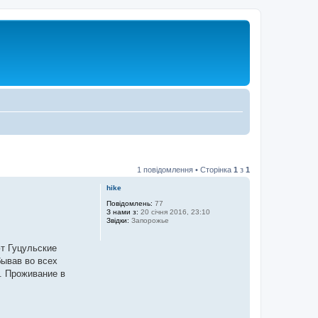
1 повідомлення • Сторінка
1
з
1
hike
Повідомлень:
77
З нами з:
20 січня 2016, 23:10
Звідки:
Запорожье
т Гуцульские
бывав во всех
. Проживание в