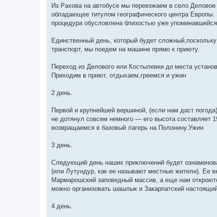
Из Рахова на автобусе мы переезжаем в село Делово
обладающее титулом географического центра Европы. 
процедура обусловлена близостью уже упоминавшейся
Единственный день, который будет сложный,поскольку 
транспорт, мы поедем на машине прямо к приюту.
Переход из Делового или Костылевки до места установ
Приходим в приют, отдыхаем,греемся и ужин
2 день.
Первой и крупнейшей вершиной, (если нам даст погода
не дотянул совсем немного — его высота составляет 
возвращаемся в базовый лагерь на Полонину.Ужин
3 день.
Следующий день наших приключений будет ознаменова
(или Лутундур, как ее называют местные жители). Ее 
Мармарошский заповедный массив, а еще нам откроютс
можно организовать шашлык и Закарпатский настоящий
4 день.