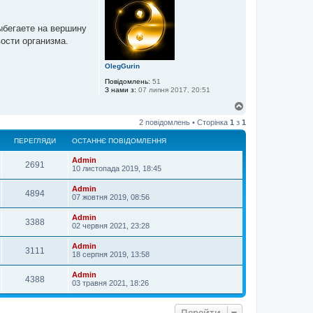
о
р
и
ыбегаете на вершину
вости организма.
OlegGurin
Повідомлень:
51
З нами з:
07 липня 2017, 20:51
Д
о
2 повідомлень • Сторінка
1
з
1
г
о
ПЕРЕГЛЯДИ
ОСТАННЄ ПОВІДОМЛЕННЯ
р
и
Admin
2691
10 листопада 2019, 18:45
Admin
4894
07 жовтня 2019, 08:56
Admin
3388
02 червня 2021, 23:28
Admin
3111
18 серпня 2019, 13:58
Admin
4388
03 травня 2021, 18:26
Перейти