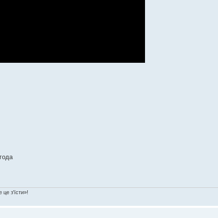
года
 це з'їсти»!