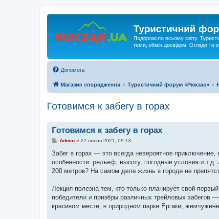
Туристичний фор
Подорожі по всьому світу. Турист
теми, обмін досвідом. Огляди та
Допомога
Магазин спорядження
Туристичний форум «Рюкзак»
Готовимся к забегу в горах
Готовимся к забегу в горах
П
Admin
»
27 липня 2021, 09:13
о
в
Забег в горах — это всегда невероятное приключение,
і
особенности: рельеф, высоту, погодные условия и т.д.
д
о
200 метров? На самом деле жизнь в городе не препятст
м
л
е
Лекция полезна тем, кто только планирует свой первы
н
победители и призёры различных трейловых забегов —
н
я
красивом месте, в природном парке Ергаки, жемчужине