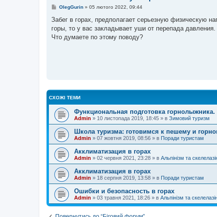
П
OlegGurin
»
05 лютого 2022, 09:44
о
в
Забег в горах, предполагает серьезную физическую на
і
горы, то у вас закладывает уши от перепада давления.
д
о
Что думаете по этому поводу?
м
л
е
н
н
я
СХОЖІ ТЕМИ
Функциональная подготовка горнолыжника. 
Admin
»
10 листопада 2019, 18:45
» в
Зимовий туризм
Школа туризма: готовимся к пешему и горн
Admin
»
07 жовтня 2019, 08:56
» в
Поради туристам
Акклиматизация в горах
Admin
»
02 червня 2021, 23:28
» в
Альпінізм та скелелазі
Акклиматизация в горах
Admin
»
18 серпня 2019, 13:58
» в
Поради туристам
Ошибки и безопасность в горах
Admin
»
03 травня 2021, 18:26
» в
Альпінізм та скелелазі
Повернутись до “Біговий форум”