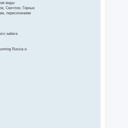
кие виды
ов, Светлое, Горных
ам, пересечениям
ого забега
unning Russia и