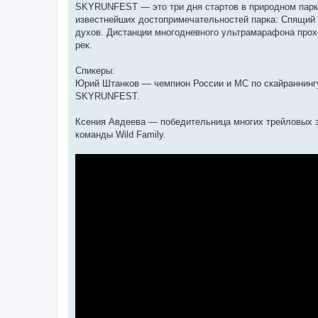
SKYRUNFEST — это три дня стартов в природном парке
известнейших достопримечательностей парка: Спящий С
духов. Дистанции многодневного ультрамарафона прох
рек.
Спикеры:
Юрий Штанков — чемпион России и МС по скайраннингу
SKYRUNFEST.
Ксения Авдеева — победительница многих трейловых забег
команды Wild Family.