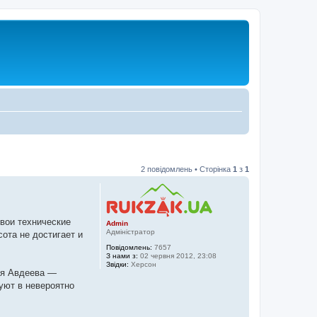
2 повідомлень • Сторінка
1
з
1
свои технические
Admin
Адміністратор
сота не достигает и
Повідомлень:
7657
З нами з:
02 червня 2012, 23:08
Звідки:
Херсон
ния Авдеева —
уют в невероятно