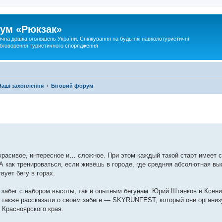
ум «Рюкзак»
ична дошка оголошень України. Спілкування на будь-які навколотуристичні
 обговорення туристичного спорядження
Наші захоплення
Біговий форум
 красивое, интересное и… сложное. При этом каждый такой старт имеет 
 А как тренироваться, если живёшь в городе, где средняя абсолютная вы
вует бегу в горах.
й забег с набором высоты, так и опытным бегунам. Юрий Штанков и Ксе
 также рассказали о своём забеге — SKYRUNFEST, который они организ
 Красноярского края.