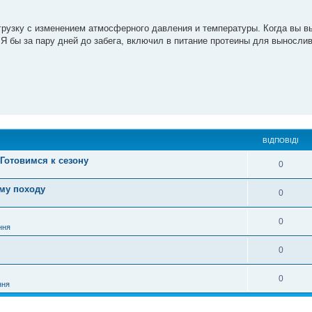
грузку с изменением атмосферного давления и температуры. Когда вы в
 Я бы за пару дней до забега, включил в питание протеины для выносли
ВІДПОВІДІ
Готовимся к сезону
0
ому походу
0
0
ння
0
0
ння