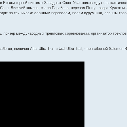
 Ергаки горной системы Западных Саян. Участников ждут фантастичес
аян, Висячий камень, скала Парабола, перевал Птица, озера Художник
одят по технически сложным перевалам, полям курумника, лесным троп
, призёр международных трейловых соревнований, организатор трейлов
ов, включая Altai Ultra Trail и Ural Ultra Trail, член сборной Salomon R