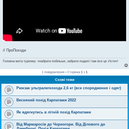
// ПроПоходи
Головна мета туризму: «набрати побільше, забрати подалі і там все це з'їсти»!
1 повідомлення • Сторінка
1
з
1
Схожі теми
Рюкзак ультралегкохода 2,6 кг (все спорядження і одяг)
Весняний похід Карпатами 2022
Як вдягнутись в літній похід Карпатами
Від Мармаросів до Чорногори. Від Ділового до
Дземброні. Похід Карпатами