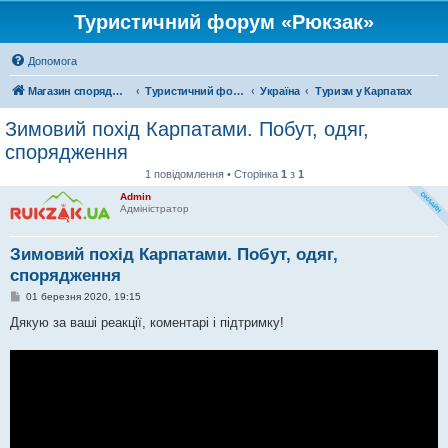
Туристичний форум «Рюкзак»
Допомога
Магазин спорядження
Туристичний форум «Рюкзак»
Україна
Туризм у Карпатах
Зимовий похід Карпатами. Побут, одяг,
спорядження
1 повідомлення • Сторінка
1
з
1
Admin
Адміністратор
Зимовий похід Карпатами. Побут, одяг,
спорядження
П
01 березня 2020, 19:15
о
в
Дякую за ваші реакції, коментарі і підтримку!
і
д
о
м
л
е
н
н
я