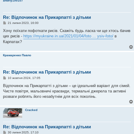
andriy199107
е
н
н
я
Re: Відпочинок на Прикарпатті з дітьми
П
21 липня 2023, 16:00
о
в
Хочу поїхати пофоткати рисів. Скажіть будь ласка чи ще хтось бачив
і
цих рисів -
https://myukraine.in.ua/2021/01/04/foto ... ysiv-foto/
в
д
о
Карпатах?
м
л
е
н
Крамаренко Павло
н
я
Re: Відпочинок на Прикарпатті з дітьми
П
10 жовтня 2024, 17:05
о
в
Відпочинок на Прикарпатті з дітьми – це ідеальний варіант для сімей.
і
Чисте повітря, мальовничі краєвиди, термальні джерела та активні
д
о
розваги роблять його незабутнім для всіх поколінь.
м
л
е
н
Cracked
н
я
Re: Відпочинок на Прикарпатті з дітьми
П
30 липня 2025, 17:10