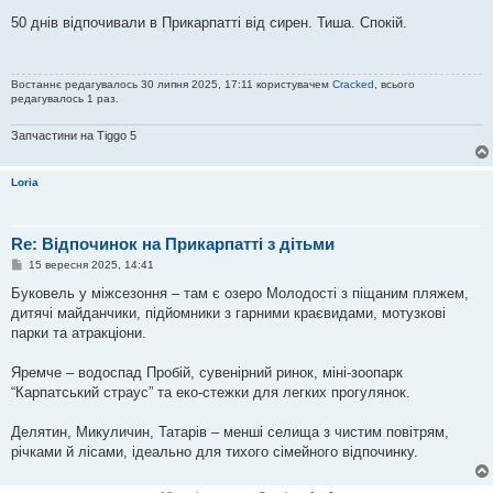
о
в
50 днів відпочивали в Прикарпатті від сирен. Тиша. Спокій.
і
д
о
м
Востаннє редагувалось 30 липня 2025, 17:11 користувачем
Cracked
, всього
л
редагувалось 1 раз.
е
н
н
Запчастини на Tiggo 5
я
Loria
Re: Відпочинок на Прикарпатті з дітьми
П
15 вересня 2025, 14:41
о
в
Буковель у міжсезоння – там є озеро Молодості з піщаним пляжем,
і
дитячі майданчики, підйомники з гарними краєвидами, мотузкові
д
о
парки та атракціони.
м
л
е
Яремче – водоспад Пробій, сувенірний ринок, міні-зоопарк
н
“Карпатський страус” та еко-стежки для легких прогулянок.
н
я
Делятин, Микуличин, Татарів – менші селища з чистим повітрям,
річками й лісами, ідеально для тихого сімейного відпочинку.