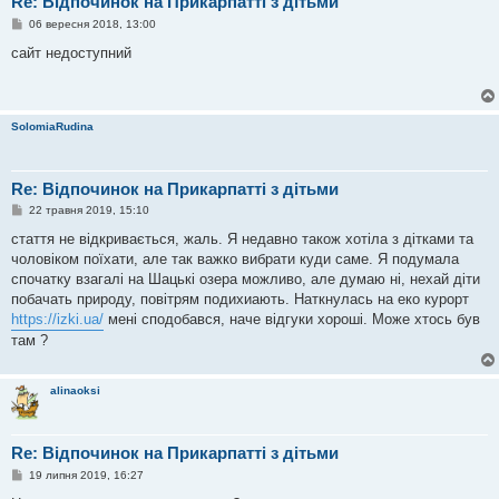
Re: Відпочинок на Прикарпатті з дітьми
П
06 вересня 2018, 13:00
о
в
сайт недоступний
і
д
о
м
л
SolomiaRudina
е
н
н
я
Re: Відпочинок на Прикарпатті з дітьми
П
22 травня 2019, 15:10
о
в
стаття не відкривається, жаль. Я недавно також хотіла з дітками та
і
чоловіком поїхати, але так важко вибрати куди саме. Я подумала
д
о
спочатку взагалі на Шацькі озера можливо, але думаю ні, нехай діти
м
побачать природу, повітрям подихиають. Наткнулась на еко курорт
л
е
https://izki.ua/
мені сподобався, наче відгуки хороші. Може хтось був
н
там ?
н
я
alinaoksi
Re: Відпочинок на Прикарпатті з дітьми
П
19 липня 2019, 16:27
о