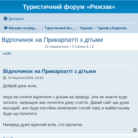
Туристичний форум «Рюкзак»
Допомога
Магазин спорядження
Туристичний форум «Рюкзак»
Україна
Туризм у Карпатах
Відпочинок на Прикарпатті з дітьми
18 повідомлень • Сторінка
1
з
1
velTo
Відпочинок на Прикарпатті з дітьми
П
15 березня 2016, 23:43
о
в
Добрий день всім,
і
д
о
якщо ви хочете відпочити з дітьми на природі, але не знаєте куди
м
поїхати, запрошую вас почитати дану статтю. Даний сайт ще дуже
л
е
молодий, але буде постійне оновлення статей тому в майбутньому
н
буде що почитати.
н
я
Наперед дуже вдячний всім, хто прочитає.