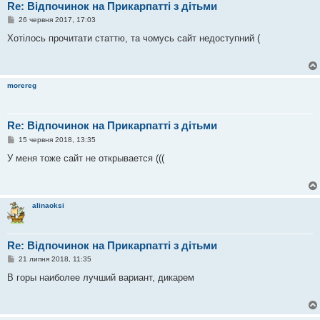
Re: Відпочинок на Прикарпатті з дітьми
П
26 червня 2017, 17:03
о
в
Хотілось прочитати статтю, та чомусь сайт недоступний (
і
д
о
м
л
morereg
е
н
н
я
Re: Відпочинок на Прикарпатті з дітьми
П
15 червня 2018, 13:35
о
в
У меня тоже сайт не открывается (((
і
д
о
м
л
alinaoksi
е
н
н
я
Re: Відпочинок на Прикарпатті з дітьми
П
21 липня 2018, 11:35
о
в
В горы наиболее лучший вариант, дикарем
і
д
о
м
л