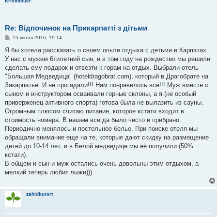
Kristiflouer
Re: Відпочинок на Прикарпатті з дітьми
П
15 квітня 2016, 19:14
о
в
Я бы хотела рассказать о своем опыте отдыха с детьми в Карпатах.
і
У нас с мужем 6тилетний сын, и в том году на рождество мы решили
д
о
сделать ему подарок и отвезти к горам на отдых. Выбрали отель
м
"Большая Медведица" (hoteldragobrat.com), который в Драгобрате на
л
е
Закарпатье. И не прогадали!!! Нам понравилось всё!!! Муж вместе с
н
сыном и инструктором осваивали горные склоны, а я (не особый
н
я
приверженец активного спорта) готова была не вылазить из сауны.
Огромным плюсом считаю питание, которое кстати входит в
стоимость номера. В нашем всегда было чисто и прибрано.
Периодично менялось и постельное белье. При поиске отеля мы
обращали внимание еще на те, которые дают скидку на размещение
детей до 10-14 лет, и в Белой медведице мы ёё получили (50%
кстати).
В общем и сын и муж остались очень довольны этим отдыхом, а
мелкий теперь любит лыжи)))
zahidkurort