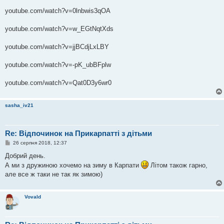
youtube.com/watch?v=0lnbwis3qOA
youtube.com/watch?v=w_EGtNqtXds
youtube.com/watch?v=jjBCdjLxLBY
youtube.com/watch?v=-pK_ubBFplw
youtube.com/watch?v=Qat0D3y6wr0
sasha_iv21
Re: Відпочинок на Прикарпатті з дітьми
П
26 серпня 2018, 12:37
о
в
Добрий день.
і
А ми з дружиною хочемо на зиму в Карпати
Літом також гарно,
д
о
але все ж таки не так як зимою)
м
л
е
н
Vovald
н
я