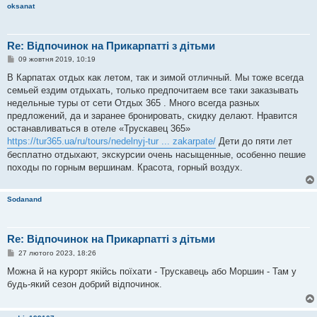
oksanat
е
н
н
я
Re: Відпочинок на Прикарпатті з дітьми
П
09 жовтня 2019, 10:19
о
в
В Карпатах отдых как летом, так и зимой отличный. Мы тоже всегда
і
семьей ездим отдыхать, только предпочитаем все таки заказывать
д
о
недельные туры от сети Отдых 365 . Много всегда разных
м
предложений, да и заранее бронировать, скидку делают. Нравится
л
е
останавливаться в отеле «Трускавец 365»
н
https://tur365.ua/ru/tours/nedelnyj-tur ... zakarpate/
Дети до пяти лет
н
я
бесплатно отдыхают, экскурсии очень насыщенные, особенно пешие
походы по горным вершинам. Красота, горный воздух.
Sodanand
Re: Відпочинок на Прикарпатті з дітьми
П
27 лютого 2023, 18:26
о
в
Можна й на курорт якійсь поїхати - Трускавець або Моршин - Там у
і
будь-який сезон добрий відпочинок.
д
о
м
л