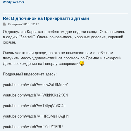
Windy Weather
е
н
н
я
Re: Відпочинок на Прикарпатті з дітьми
П
15 серпня 2018, 12:17
о
в
Отдохнули в Карпатах с ребенком две недели назад. Остановились
і
в садибі "Завітай". Очень понравилось, хорошие условия, хороший
д
о
хозяин.
м
л
е
Очень часто шли дожди, но это не помешало нам с ребенком
н
получить массу удовольствий от прогулок по Яремче и экскурсий.
н
я
Даже восхождение на Говерлу совершили
.
Подробный видеоотчет здесь:
youtube.com/watch?v=e9w2xDfMm0Y
youtube.com/watch?v=V0bhKKz2KC4
youtube.com/watch?v=T4IyqVu3C4c
youtube.com/watch?v=HRQMsH8wjH4
youtube.com/watch?v=fil0d-ZT5RU