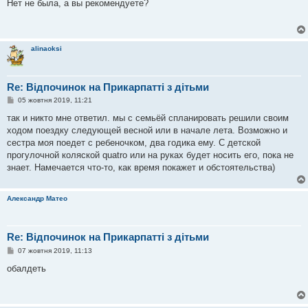
в
Нет не была, а вы рекомендуете?
і
д
о
м
л
alinaoksi
е
н
н
я
Re: Відпочинок на Прикарпатті з дітьми
П
05 жовтня 2019, 11:21
о
в
так и никто мне ответил. мы с семьёй спланировать решили своим
і
ходом поездку следующей весной или в начале лета. Возможно и
д
о
сестра моя поедет с ребеночком, два годика ему. С детской
м
прогулочной коляской quatro или на руках будет носить его, пока не
л
е
знает. Намечается что-то, как время покажет и обстоятельства)
н
н
я
Александр Матео
Re: Відпочинок на Прикарпатті з дітьми
П
07 жовтня 2019, 11:13
о
в
обалдеть
і
д
о
м
л