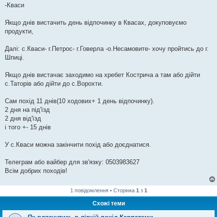
-Кваси
Якщо днів вистачить день відпочинку в Квасах, докуповуємо
продукти,
Далі: с.Кваси- г.Петрос- г.Говерла -о.Несамовите- хочу пройтись до г.
Шпиці.
Якщо днів вистачає заходимо на хребет Кострича а там або дійти
с.Таторів або дійти до с.Ворохти.
Сам похід 11 днів(10 ходових+ 1 день відпочинку).
2 дня на під'їзд
2 дня від'їзд
і того +- 15 днів
У с.Кваси можна закінчити похід або доєднатися.
Телеграм або вайбер для зв'язку: 0503983627
Всім добрих походів!
1 повідомлення • Сторінка
1
з
1
Схожі теми