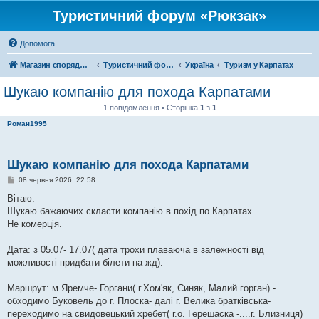
Туристичний форум «Рюкзак»
Допомога
Магазин спорядження
Туристичний форум «Рюкзак»
Україна
Туризм у Карпатах
Шукаю компанію для похода Карпатами
1 повідомлення • Сторінка
1
з
1
Роман1995
Шукаю компанію для похода Карпатами
П
08 червня 2026, 22:58
о
в
Вітаю.
і
Шукаю бажаючих скласти компанію в похід по Карпатах.
д
о
Не комерція.
м
л
е
Дата: з 05.07- 17.07( дата трохи плаваюча в залежності від
н
можливості придбати білети на жд).
н
я
Маршрут: м.Яремче- Горгани( г.Хом'як, Синяк, Малий горган) -
обходимо Буковель до г. Плоска- далі г. Велика братківська-
переходимо на свидовецький хребет( г.о. Герешаска -....г. Близниця)