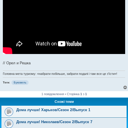
// Орел и Решка
Головна мета туризму: «набрати побільше, забрати подалі і там все це з'їсти»!
Теги:
Буковель
1 повідомлення • Сторінка
1
з
1
Схожі теми
Дома лучше! Харьков/Сезон 2/Выпуск 1
Дома лучше! Николаев/Сезон 2/Выпуск 7