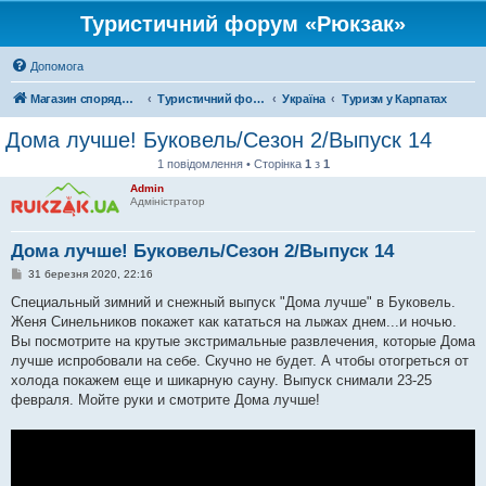
Туристичний форум «Рюкзак»
Допомога
Магазин спорядження
Туристичний форум «Рюкзак»
Україна
Туризм у Карпатах
Дома лучше! Буковель/Сезон 2/Выпуск 14
1 повідомлення • Сторінка
1
з
1
Admin
Адміністратор
Дома лучше! Буковель/Сезон 2/Выпуск 14
П
31 березня 2020, 22:16
о
в
Специальный зимний и снежный выпуск "Дома лучше" в Буковель.
і
Женя Синельников покажет как кататься на лыжах днем...и ночью.
д
о
Вы посмотрите на крутые экстримальные развлечения, которые Дома
м
лучше испробовали на себе. Скучно не будет. А чтобы отогреться от
л
е
холода покажем еще и шикарную сауну. Выпуск снимали 23-25
н
февраля. Мойте руки и смотрите Дома лучше!
н
я