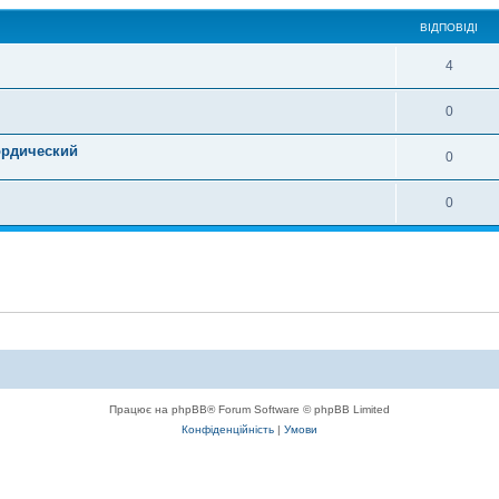
ВІДПОВІДІ
4
0
ордический
0
0
Працює на phpBB® Forum Software © phpBB Limited
Конфіденційність
|
Умови