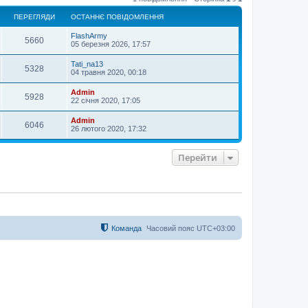
г
о
ПЕРЕГЛЯДИ
ОСТАННЄ ПОВІДОМЛЕННЯ
р
и
FlashArmy
5660
05 березня 2026, 17:57
Tati_na13
5328
04 травня 2020, 00:18
Admin
5928
22 січня 2020, 17:05
Admin
6046
26 лютого 2020, 17:32
Перейти
Команда
Часовий пояс
UTC+03:00