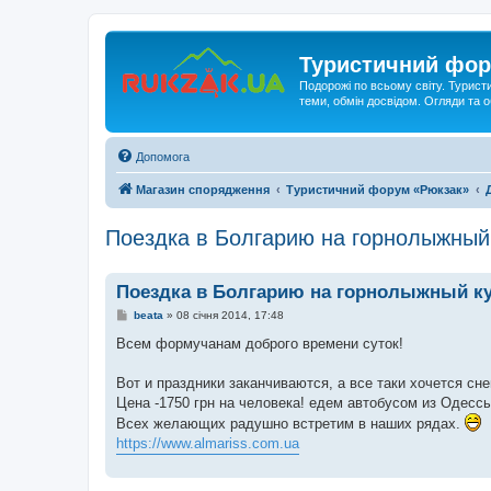
Туристичний фор
Подорожі по всьому світу. Турист
теми, обмін досвідом. Огляди та
Допомога
Магазин спорядження
Туристичний форум «Рюкзак»
Поездка в Болгарию на горнолыжный
Поездка в Болгарию на горнолыжный к
П
beata
»
08 січня 2014, 17:48
о
в
Всем формучанам доброго времени суток!
і
д
о
Вот и праздники заканчиваются, а все таки хочется сн
м
Цена -1750 грн на человека! едем автобусом из Одессы
л
е
Всех желающих радушно встретим в наших рядах.
н
https://www.almariss.com.ua
н
я