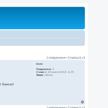
1 повідомлення • Сторінка
1
з
1
beata
Повідомлень:
4
З нами з:
18 жовтня 2013, 11:26
Звідки:
odessa
т Банско!
Д
о
1 повідомлення • Сторінка
1
з
1