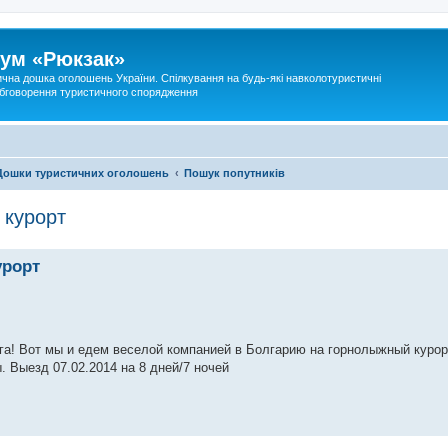
ум «Рюкзак»
ична дошка оголошень України. Спілкування на будь-які навколотуристичні
 обговорення туристичного спорядження
Дошки туристичних оголошень
Пошук попутників
 курорт
урорт
ега! Вот мы и едем веселой компанией в Болгарию на горнолыжный курор
. Выезд 07.02.2014 на 8 дней/7 ночей