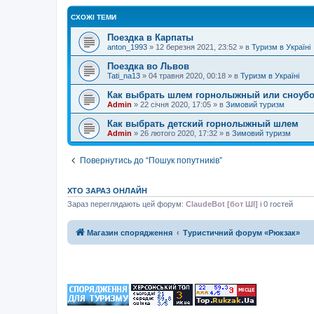
СХОЖІ ТЕМИ
Поездка в Карпаты
anton_1993
»
12 березня 2021, 23:52
» в
Туризм в Україні
Поездка во Львов
Tati_na13
»
04 травня 2020, 00:18
» в
Туризм в Україні
Как выбрать шлем горнолыжный или сноуб
Admin
»
22 січня 2020, 17:05
» в
Зимовий туризм
Как выбрать детский горнолыжный шлем
Admin
»
26 лютого 2020, 17:32
» в
Зимовий туризм
Повернутись до “Пошук попутників”
ХТО ЗАРАЗ ОНЛАЙН
Зараз переглядають цей форум:
ClaudeBot [бот ШІ]
і 0 гостей
Магазин спорядження
Туристичний форум «Рюкзак»