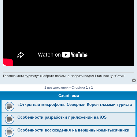
Головна мета туризму: «набрати побільше, забрати подалі і там все це з'їсти»!
1 повідомлення • Сторінка
1
з
1
Схожі теми
«Открытый микрофон»: Северная Корея глазами туриста
Особенности разработки приложений на iOS
Особенности восхождения на вершины-семитысячники