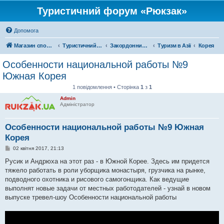
Туристичний форум «Рюкзак»
Допомога
Магазин спорядження
Туристичний форум «Рюкзак»
Закордонний туризм
Туризм в Азії
Корея
Особенности национальной работы №9
Южная Корея
1 повідомлення • Сторінка
1
з
1
Admin
Адміністратор
Особенности национальной работы №9 Южная
Корея
П
02 квітня 2017, 21:13
о
в
Русик и Андрюха на этот раз - в Южной Корее. Здесь им придется
і
тяжело работать в роли уборщика монастыря, грузчика на рынке,
д
о
подводного охотника и рисового самогонщика. Как ведущие
м
выполнят новые задачи от местных работодателей - узнай в новом
л
е
выпуске тревел-шоу Особенности национальной работы
н
н
я