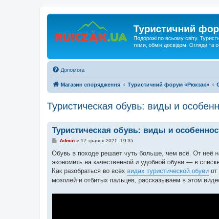
Туристичний фор
Подорожі по всьому світу. Турист
теми, обмін досвідом. Огляди та
Допомога
Магазин спорядження
Туристичний форум «Рюкзак»
Туристическая обувь: виды и особен
Туристическая обувь: виды и особеннос
П
Admin
»
17 травня 2021, 19:35
о
в
Обувь в походе решает чуть больше, чем всё. От неё 
і
экономить на качественной и удобной обуви — в списк
д
о
Как разобраться во всех
видах туристической обуви
от
м
мозолей и отбитых пальцев, рассказываем в этом виде
л
е
н
н
я