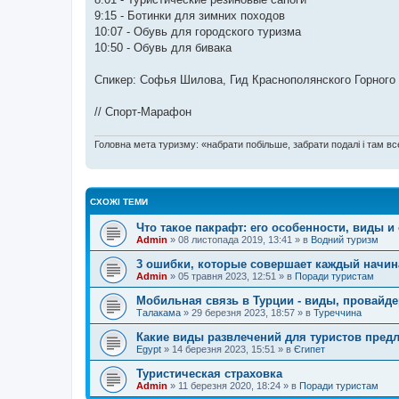
9:15 - Ботинки для зимних походов
10:07 - Обувь для городского туризма
10:50 - Обувь для бивака
Спикер: Софья Шилова, Гид Краснополянского Горного 
// Спорт-Марафон
Головна мета туризму: «набрати побільше, забрати подалі і там все
СХОЖІ ТЕМИ
Что такое пакрафт: его особенности, виды 
Admin
»
08 листопада 2019, 13:41
» в
Водний туризм
3 ошибки, которые совершает каждый начин
Admin
»
05 травня 2023, 12:51
» в
Поради туристам
Мобильная связь в Турции - виды, провайде
Талакама
»
29 березня 2023, 18:57
» в
Туреччина
Какие виды развлечений для туристов предл
Egypt
»
14 березня 2023, 15:51
» в
Єгипет
Туристическая страховка
Admin
»
11 березня 2020, 18:24
» в
Поради туристам