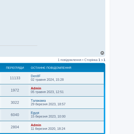
Д
о
1 повідомлення • Сторінка
1
з
1
г
о
ПЕРЕГЛЯДИ
ОСТАННЄ ПОВІДОМЛЕННЯ
р
и
DenIIF
11133
02 травня 2024, 15:28
Admin
1972
05 травня 2023, 12:51
Талакама
3022
29 березня 2023, 18:57
Egypt
6040
15 березня 2023, 10:00
Admin
2804
11 березня 2020, 18:24