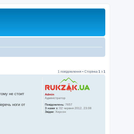
1 повідомлення • Сторінка
1
з
1
тому не стоит
Admin
Адміністратор
еречь ноги от
Повідомлень:
7657
З нами з:
02 червня 2012, 23:08
Звідки:
Херсон