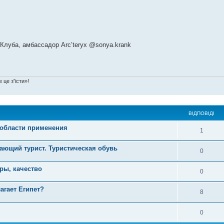
Клуба, амбассадор Arc’teryx @sonya.krank
 це з'їсти»!
ВІДПОВІДІ
и области применения
1
ающий турист. Туристическая обувь
0
ры, качество
0
агает Египет?
8
0