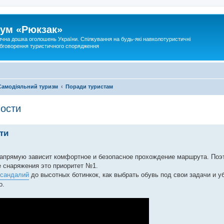
ум «Рюкзак»
ична дошка оголошень України. Спілкування на будь-які навколотуристичні
 обговорення туристичного спорядження
Самодіяльний туризм
Поради туристам
ности
ти
напрямую зависит комфортное и безопасное прохождение маршрута. Поэ
е снаряжения это приоритет №1.
сандалий
до высотных ботинкок, как выбрать обувь под свои задачи и уб
о.