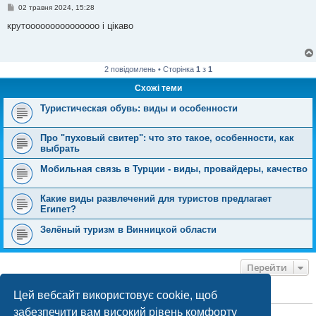
П
02 травня 2024, 15:28
о
в
крутооооооооооооооо і цікаво
і
д
о
м
л
2 повідомлень • Сторінка
1
з
1
е
н
Схожі теми
н
я
Туристическая обувь: виды и особенности
Про "пуховый свитер": что это такое, особенности, как
выбрать
Мобильная связь в Турции - виды, провайдеры, качество
Какие виды развлечений для туристов предлагает
Египет?
Зелёный туризм в Винницкой области
Перейти
Цей вебсайт використовує cookie, щоб
ХТО ЗАРАЗ ОНЛАЙН
забезпечити вам високий рівень комфорту
Зараз переглядають цей форум:
ClaudeBot [бот ШІ]
і 0 гостей