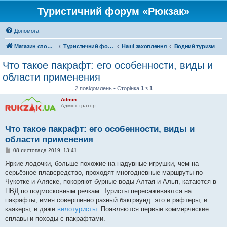
Туристичний форум «Рюкзак»
Допомога
Магазин спорядження
Туристичний форум «Рюкзак»
Наші захоплення
Водний туризм
Что такое пакрафт: его особенности, виды и
области применения
2 повідомлень • Сторінка
1
з
1
Admin
Адміністратор
Что такое пакрафт: его особенности, виды и
области применения
П
08 листопада 2019, 13:41
о
в
Яркие лодочки, больше похожие на надувные игрушки, чем на
і
серьёзное плавсредство, проходят многодневные маршруты по
д
о
Чукотке и Аляске, покоряют бурные воды Алтая и Альп, катаются в
м
ПВД по подмосковным речкам. Туристы пересаживаются на
л
е
пакрафты, имея совершенно разный бэкграунд: это и рафтеры, и
н
каякеры, и даже
велотуристы
. Появляются первые коммерческие
н
я
сплавы и походы с пакрафтами.