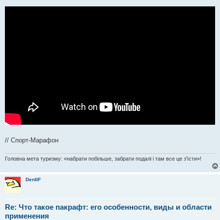
// Спорт-Марафон
Головна мета туризму: «набрати побільше, забрати подалі і там все це з'їсти»!
DenIIF
Re: Что такое пакрафт: его особенности, виды и области
применения