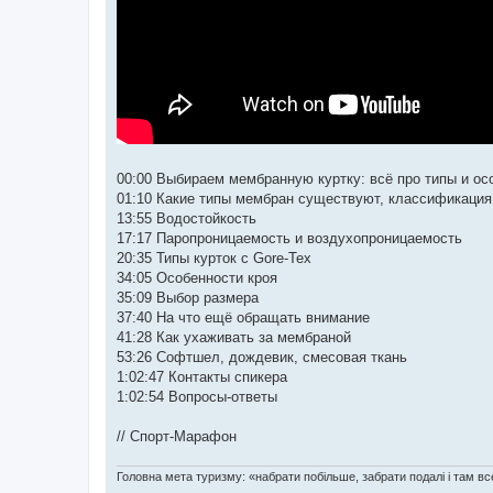
00:00 Выбираем мембранную куртку: всё про типы и ос
01:10 Какие типы мембран существуют, классификаци
13:55 Водостойкость
17:17 Паропроницаемость и воздухопроницаемость
20:35 Типы курток с Gore-Tex
34:05 Особенности кроя
35:09 Выбор размера
37:40 На что ещё обращать внимание
41:28 Как ухаживать за мембраной
53:26 Софтшел, дождевик, смесовая ткань
1:02:47 Контакты спикера
1:02:54 Вопросы-ответы
// Спорт-Марафон
Головна мета туризму: «набрати побільше, забрати подалі і там все