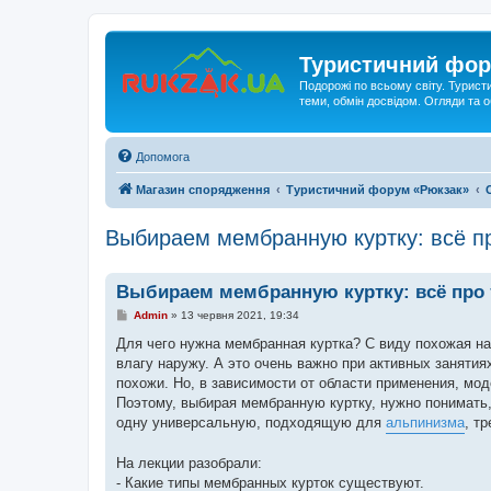
Туристичний фор
Подорожі по всьому світу. Турист
теми, обмін досвідом. Огляди та
Допомога
Магазин спорядження
Туристичний форум «Рюкзак»
Выбираем мембранную куртку: всё пр
Выбираем мембранную куртку: всё про 
П
Admin
»
13 червня 2021, 19:34
о
в
Для чего нужна мембранная куртка? С виду похожая на
і
влагу наружу. А это очень важно при активных занятия
д
о
похожи. Но, в зависимости от области применения, м
м
Поэтому, выбирая мембранную куртку, нужно понимать,
л
е
одну универсальную, подходящую для
альпинизма
, т
н
н
я
На лекции разобрали:
- Какие типы мембранных курток существуют.