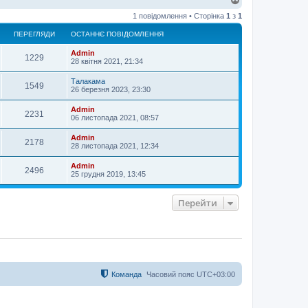
о
1 повідомлення • Сторінка
1
з
1
г
о
ПЕРЕГЛЯДИ
ОСТАННЄ ПОВІДОМЛЕННЯ
р
и
Admin
1229
28 квітня 2021, 21:34
Талакама
1549
26 березня 2023, 23:30
Admin
2231
06 листопада 2021, 08:57
Admin
2178
28 листопада 2021, 12:34
Admin
2496
25 грудня 2019, 13:45
Перейти
Команда
Часовий пояс
UTC+03:00