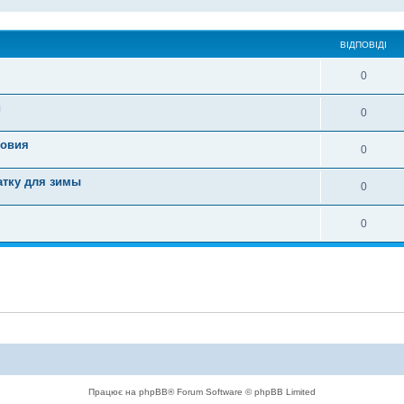
ВІДПОВІДІ
0
и
0
ловия
0
атку для зимы
0
0
Працює на phpBB® Forum Software © phpBB Limited