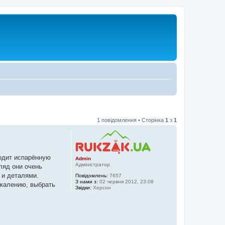
1 повідомлення • Сторінка
1
з
1
водит испарённую
Admin
Адміністратор
ляд они очень
 и деталями.
Повідомлень:
7657
З нами з:
02 червня 2012, 23:08
ожалению, выбрать
Звідки:
Херсон