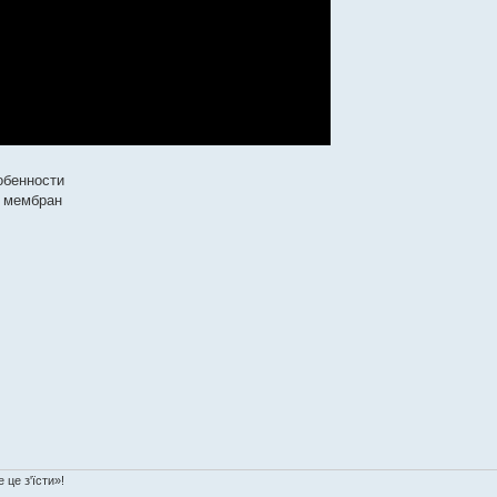
обенности
я мембран
 це з'їсти»!