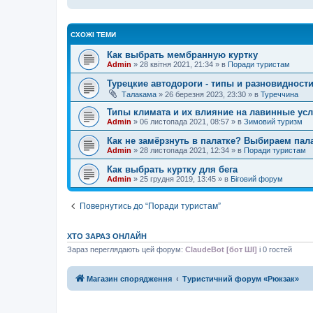
СХОЖІ ТЕМИ
Как выбрать мембранную куртку
Admin
»
28 квітня 2021, 21:34
» в
Поради туристам
Турецкие автодороги - типы и разновидност
Талакама
»
26 березня 2023, 23:30
» в
Туреччина
Типы климата и их влияние на лавинные ус
Admin
»
06 листопада 2021, 08:57
» в
Зимовий туризм
Как не замёрзнуть в палатке? Выбираем пал
Admin
»
28 листопада 2021, 12:34
» в
Поради туристам
Как выбрать куртку для бега
Admin
»
25 грудня 2019, 13:45
» в
Біговий форум
Повернутись до “Поради туристам”
ХТО ЗАРАЗ ОНЛАЙН
Зараз переглядають цей форум:
ClaudeBot [бот ШІ]
і 0 гостей
Магазин спорядження
Туристичний форум «Рюкзак»