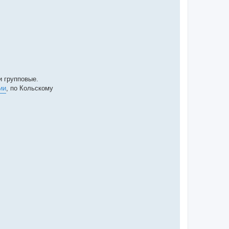
и групповые.
ии
, по Кольскому