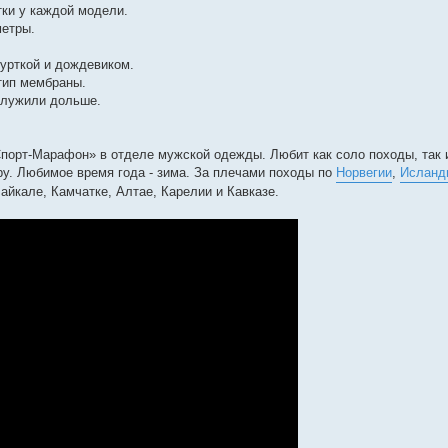
тки у каждой модели.
метры.
урткой и дождевиком.
 тип мембраны.
 служили дольше.
порт-Марафон» в отделе мужской одежды. Любит как соло походы, так 
ру. Любимое время года - зима. За плечами походы по
Норвегии
,
Исланд
айкале, Камчатке, Алтае, Карелии и Кавказе.