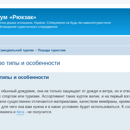
ум «Рюкзак»
ична дошка оголошень України. Спілкування на будь-які навколотуристичні
 обговорення туристичного спорядження
Самодіяльний туризм
Поради туристам
о типы и особенности
типы и особенности
 обычный дождевик, она не только защищает от дождя и ветра, но и от
х спортом или туризме. Ассортимент таких курток велик, и на первый взг
одели существенно отличаются материалами, качеством мембраны, кроем
 для чего она вам нужна и в каких условиях будет использоваться. К с
реккинга и
бега
- не получится.