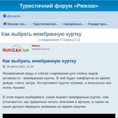
Туристичний форум «Рюкзак»
Допомога
Магазин спорядження
Туристичний форум «Рюкзак»
Самодіяльний туризм
Поради туристам
Как выбрать мембранную куртку
1 повідомлення • Сторінка
1
з
1
Admin
Адміністратор
Как выбрать мембранную куртку
П
28 квітня 2021, 21:34
о
в
Незаменимая вещь в списке снаряжения для любых видов
і
активности - мембранная куртка. В ней будет комфортно во время
д
о
дождя, снега, ветра. Ассортимент курток огромен, и визуально они
м
очень похожи.
л
е
н
В этом видео разберёмся, какие бывают мембранные куртки, чем
н
я
отличаются, как правильно читать описания и ярлыки, а также на
какие детали обращать внимание во время покупки.