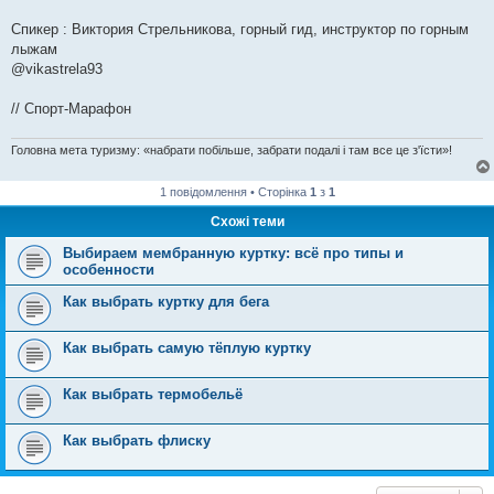
Спикер : Виктория Стрельникова, горный гид, инструктор по горным
лыжам
@vikastrela93
// Спорт-Марафон
Головна мета туризму: «набрати побільше, забрати подалі і там все це з'їсти»!
1 повідомлення • Сторінка
1
з
1
Схожі теми
Выбираем мембранную куртку: всё про типы и
особенности
Как выбрать куртку для бега
Как выбрать самую тёплую куртку
Как выбрать термобельё
Как выбрать флиску