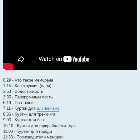
0:29​ - Что такое мембрана
1:15​ - Конструкция (слои)
2:53​ - Водостойкость
3:35​ - Паропроницаемость
6:19​ - Про ткани
7:11​ - Куртки для
альпинизма
8:36​ - Куртки для треккинга
9:03​ - Куртки для
бега
10:10​ - Куртки для фрирайда/ски-тура
11:08​ - Куртки для города
11:30​ - Производители мембран