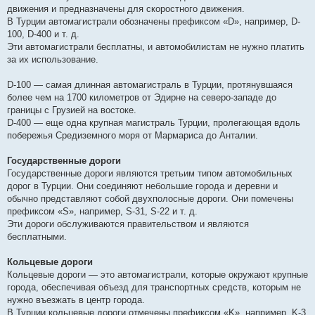
движения и предназначены для скоростного движения.
В Турции автомагистрали обозначены префиксом «D», например, D-
100, D-400 и т. д.
Эти автомагистрали бесплатны, и автомобилистам не нужно платить
за их использование.
D-100 — самая длинная автомагистраль в Турции, протянувшаяся
более чем на 1700 километров от Эдирне на северо-западе до
границы с Грузией на востоке.
D-400 — еще одна крупная магистраль Турции, пролегающая вдоль
побережья Средиземного моря от Мармариса до Анталии.
Государственные дороги
Государственные дороги являются третьим типом автомобильных
дорог в Турции. Они соединяют небольшие города и деревни и
обычно представляют собой двухполосные дороги. Они помечены
префиксом «S», например, S-31, S-22 и т. д.
Эти дороги обслуживаются правительством и являются
бесплатными.
Кольцевые дороги
Кольцевые дороги — это автомагистрали, которые окружают крупные
города, обеспечивая объезд для транспортных средств, которым не
нужно въезжать в центр города.
В Турции кольцевые дороги отмечены префиксом «K», например, K-3