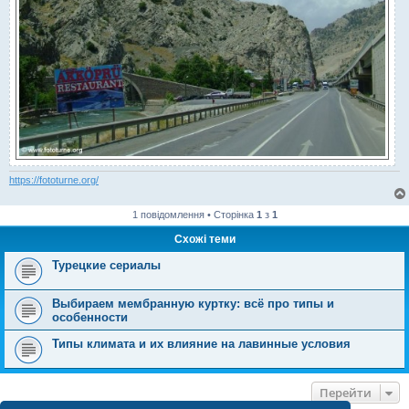
https://fototurne.org/
1 повідомлення • Сторінка
1
з
1
Схожі теми
Турецкие сериалы
Выбираем мембранную куртку: всё про типы и
особенности
Типы климата и их влияние на лавинные условия
Перейти