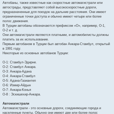
Автобаны, также известные как скоростные автомагистрали или
автострады, представляют собой высокоскоростные дороги,
предназначенные для поездок на дальние расстояния. Они имеют
ограниченные точки доступа и обычно имеют четыре или более
полос движения.
В Турции автобаны обозначаются префиксом «О», например, О-1,
О-2 и т. д.
Они автомагистрали являются платными, и автомобилисты должны
платить за их использование.
Первым автобаном в Турции был автобан Анкара-Стамбул, открытый
в 1991 году.
Некоторые из основных автобанов Турции:
O-1: Стамбул-Эдирне.
O-2: Стамбул Анкара.
O-3: Анкара-Адана
O-4: Анкара-Стамбул
O-5: Адана-Газиантеп
O-6: Измир-Айдын
O-7: Анкара-Конья
O-8 : Эскишехир-Анкара.
Автомагистрали
Автомагистрали - это основные дороги, соединяющие города и
населенные пункты. Обычно они имеют две или более полос