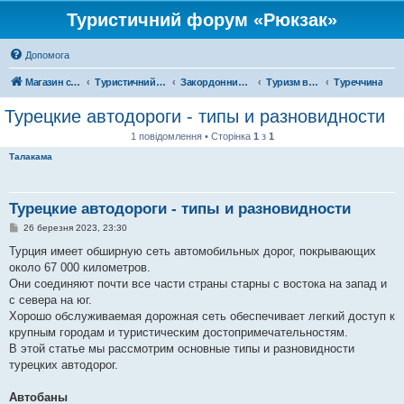
Туристичний форум «Рюкзак»
Допомога
Магазин спорядження
Туристичний форум «Рюкзак»
Закордонний туризм
Туризм в Азії
Туреччина
Турецкие автодороги - типы и разновидности
1 повідомлення • Сторінка
1
з
1
Талакама
Турецкие автодороги - типы и разновидности
П
26 березня 2023, 23:30
о
в
Турция имеет обширную сеть автомобильных дорог, покрывающих
і
около 67 000 километров.
д
о
Они соединяют почти все части страны старны с востока на запад и
м
с севера на юг.
л
е
Хорошо обслуживаемая дорожная сеть обеспечивает легкий доступ к
н
крупным городам и туристическим достопримечательностям.
н
я
В этой статье мы рассмотрим основные типы и разновидности
турецких автодорог.
Автобаны