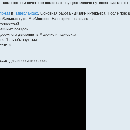
ёт комфортно и ничего не помешает осуществлению путешествия мечты.
понии
и
Нидерландах
. Основная работа - дизайн интерьера. После поез
мобильные туры MarMarocco. На встрече рассказала:
утешествий.
 личных поездок.
дорожного движения в Марокко и парковках.
 не быть обманутыми.
ссвета.
cco, дизайнер интерьеров.