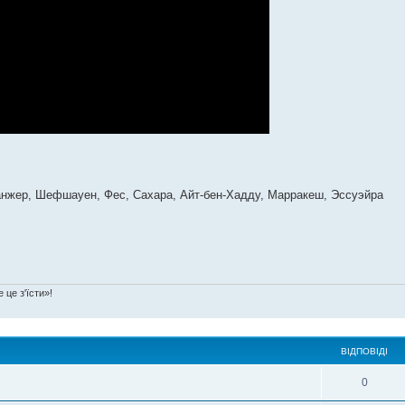
Танжер, Шефшауен, Фес, Сахара, Айт-бен-Хадду, Марракеш, Эссуэйра
 це з'їсти»!
ВІДПОВІДІ
0