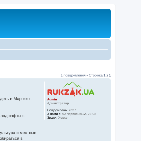
1 повідомлення • Сторінка
1
з
1
деть в Марокко -
Admin
Адміністратор
Повідомлень:
7657
З нами з:
02 червня 2012, 23:08
 ландшафты с
Звідки:
Херсон
культура и местные
збираться в