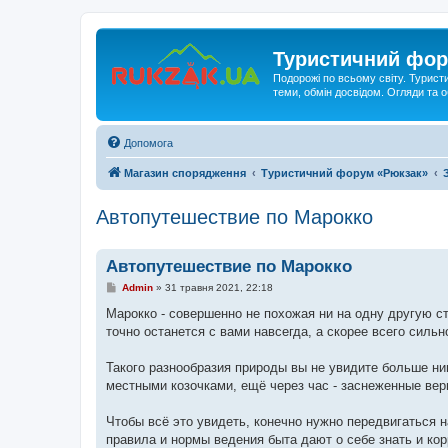
Туристичний фор
Подорожі по всьому світу. Турист
теми, обмін досвідом. Огляди та
Допомога
Магазин спорядження
Туристичний форум «Рюкзак»
Автопутешествие по Марокко
Автопутешествие по Марокко
П
Admin
»
31 травня 2021, 22:18
о
в
Марокко - совершенно не похожая ни на одну другую ст
і
точно останется с вами навсегда, а скорее всего силь
д
о
м
Такого разнообразия природы вы не увидите больше ни
л
е
местными козочками, ещё через час - заснеженные вер
н
н
я
Чтобы всё это увидеть, конечно нужно передвигаться на
правила и нормы ведения быта дают о себе знать и ко