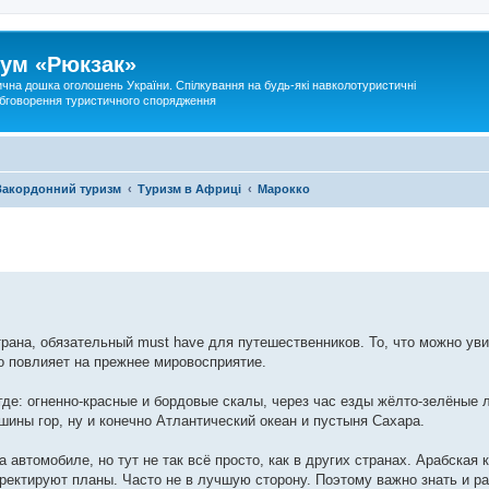
ум «Рюкзак»
ична дошка оголошень України. Спілкування на будь-які навколотуристичні
 обговорення туристичного спорядження
Закордонний туризм
Туризм в Африці
Марокко
рана, обязательный must have для путешественников. То, что можно уви
но повлияет на прежнее мировосприятие.
где: огненно-красные и бордовые скалы, через час езды жёлто-зелёные
шины гор, ну и конечно Атлантический океан и пустыня Сахара.
 автомобиле, но тут не так всё просто, как в других странах. Арабская 
рректируют планы. Часто не в лучшую сторону. Поэтому важно знать и ра