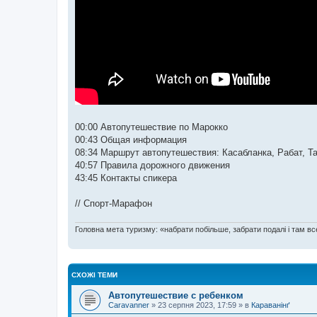
00:00 Автопутешествие по Марокко
00:43 Общая информация
08:34 Маршрут автопутешествия: Касабланка, Рабат, 
40:57 Правила дорожного движения
43:45 Контакты спикера
// Спорт-Марафон
Головна мета туризму: «набрати побільше, забрати подалі і там все
СХОЖІ ТЕМИ
Автопутешествие с ребенком
Caravanner
»
23 серпня 2023, 17:59
» в
Караванінґ