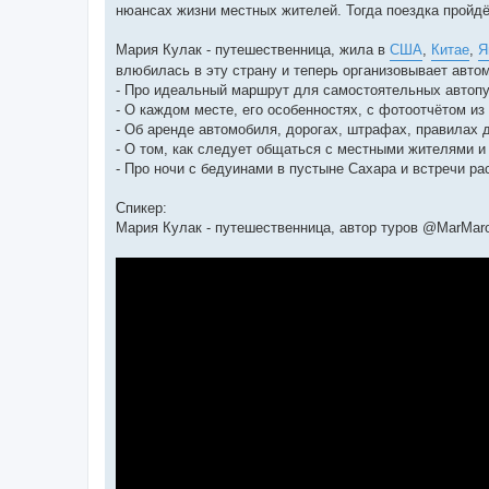
нюансах жизни местных жителей. Тогда поездка пройд
Мария Кулак - путешественница, жила в
США
,
Китае
,
Я
влюбилась в эту страну и теперь организовывает авто
- Про идеальный маршрут для самостоятельных автоп
- О каждом месте, его особенностях, с фотоотчётом из
- Об аренде автомобиля, дорогах, штрафах, правилах 
- О том, как следует общаться с местными жителями и
- Про ночи с бедуинами в пустыне Сахара и встречи ра
Спикер:
Мария Кулак - путешественница, автор туров @MarMaro