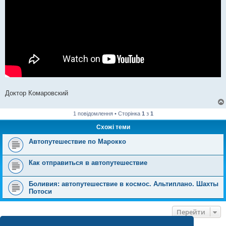
Доктор Комаровский
1 повідомлення • Сторінка
1
з
1
Схожі теми
Автопутешествие по Марокко
Как отправиться в автопутешествие
Боливия: автопутешествие в космос. Альтиплано. Шахты
Потоси
Перейти