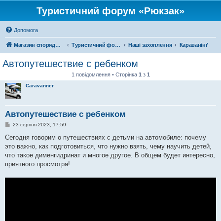
Туристичний форум «Рюкзак»
Допомога
Магазин спорядження
Туристичний форум «Рюкзак»
Наші захоплення
Караванінґ
Автопутешествие с ребенком
1 повідомлення • Сторінка
1
з
1
Caravanner
Автопутешествие с ребенком
П
23 серпня 2023, 17:59
о
в
Сегодня говорим о путешествиях с детьми на автомобиле: почему
і
это важно, как подготовиться, что нужно взять, чему научить детей,
д
о
что такое дименгидринат и многое другое. В общем будет интересно,
м
приятного просмотра!
л
е
н
н
я