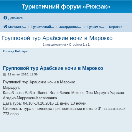
Туристичний форум «Рюкзак»
Допомога
Магазин спорядження
Туристичний форум «Рюкзак»
Закордонний туризм
Туризм в Африці
Марокко
Групповой тур Арабские ночи в Марокко
1 повідомлення • Сторінка
1
з
1
Funway Holidays
Групповой тур Арабские ночи в Марокко
П
12 липня 2016, 11:59
о
в
Групповой тур Арабские ночи в Марокко
і
Маршрут:
д
о
Касабланка-Рабат-Шавен-Волюбилис-Мекнес-Фес-Мерзуга-Уарзазат-
м
Агадир-Марракеш-Касабланка
л
е
Дата тура: 04.10.-14.10.2016 11 дней/ 10 ночей.
н
Стоимость тура с человека при проживании в отеле 3* на завтраках
н
я
773 евро