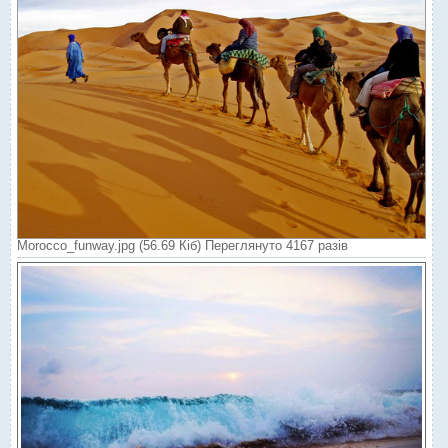
Morocco_funway.jpg (56.69 Кіб) Переглянуто 4167 разів