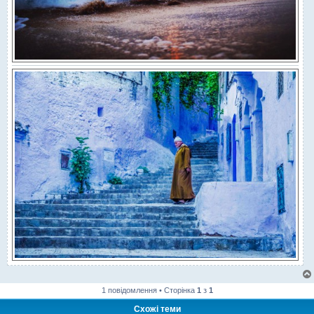
1 повідомлення • Сторінка
1
з
1
Схожі теми