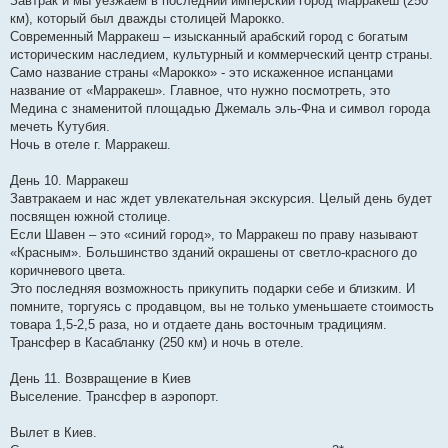
Завтрак и мы уезжаем в последний имперский город Марракеш (250
км), который был дважды столицей Марокко.
Современный Марракеш – изысканный арабский город с богатым
историческим наследием, культурный и коммерческий центр страны.
Само название страны «Марокко» - это искаженное испанцами
название от «Марракеш». Главное, что нужно посмотреть, это
Медина с знаменитой площадью Джемаль эль-Фна и символ города
мечеть Кутубия.
Ночь в отеле г. Марракеш.
День 10. Марракеш
Завтракаем и нас ждет увлекательная экскурсия. Целый день будет
посвящен южной столице.
Если Шавен – это «синий город», то Марракеш по праву называют
«Красным». Большинство зданий окрашены от светло-красного до
коричневого цвета.
Это последняя возможность прикупить подарки себе и близким. И
помните, торгуясь с продавцом, вы не только уменьшаете стоимость
товара 1,5-2,5 раза, но и отдаете дань восточным традициям.
Трансфер в Касабланку (250 км) и ночь в отеле.
День 11. Возвращение в Киев
Выселение. Трансфер в аэропорт.
Вылет в Киев.