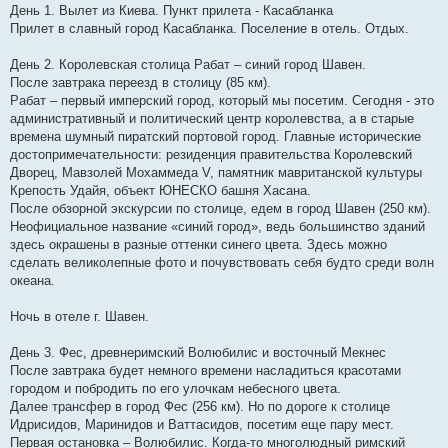
День 1. Вылет из Киева. Пункт прилета - Касабланка
Прилет в славный город Касабланка. Поселение в отель. Отдых.
День 2. Королевская столица Рабат – синий город Шавен.
После завтрака переезд в столицу (85 км).
Рабат – первый имперский город, который мы посетим. Сегодня - это
административный и политический центр королевства, а в старые
времена шумный пиратский портовой город. Главные исторические
достопримечательности: резиденция правительства Королевский
Дворец, Мавзолей Мохаммеда V, памятник мавританской культуры
Крепость Удайя, объект ЮНЕСКО башня Хасана.
После обзорной экскурсии по столице, едем в город Шавен (250 км).
Неофициальное название «синий город», ведь большинство зданий
здесь окрашены в разные оттенки синего цвета. Здесь можно
сделать великолепные фото и почувствовать себя будто среди волн
океана.
Ночь в отеле г. Шавен.
День 3. Фес, древнеримский Волюбилис и восточный Мекнес
После завтрака будет немного времени насладиться красотами
городом и побродить по его улочкам небесного цвета.
Далее трансфер в город Фес (256 км). Но по дороге к столице
Идрисидов, Маринидов и Ваттасидов, посетим еще пару мест.
Первая остановка – Волюбилис. Когда-то многолюдный римский