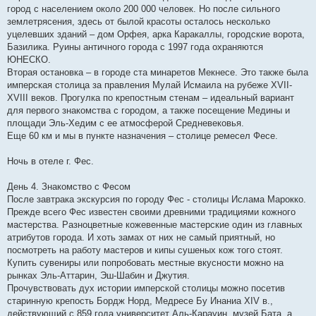
город с населением около 200 000 человек. Но после сильного
землетрясения, здесь от былой красоты осталось несколько
уцелевших зданий – дом Орфея, арка Каракаллы, городские ворота,
Базилика. Руины античного города с 1997 года охраняются
ЮНЕСКО.
Вторая остановка – в городе ста минаретов Мекнесе. Это также была
имперская столица за правления Мулай Исмаила на рубеже XVII-
XVIII веков. Прогулка по крепостным стенам – идеальный вариант
для первого знакомства с городом, а также посещение Медины и
площади Эль-Хедим с ее атмосферой Средневековья.
Еще 60 км и мы в пункте назначения – столице ремесел Фесе.
Ночь в отеле г. Фес.
День 4. Знакомство с Фесом
После завтрака экскурсия по городу Фес - столицы Ислама Марокко.
Прежде всего Фес известен своими древними традициями кожного
мастерства. Разноцветные кожевенные мастерские один из главных
атрибутов города. И хоть замах от них не самый приятный, но
посмотреть на работу мастеров и кипы сушеных кож того стоят.
Купить сувениры или попробовать местные вкусности можно на
рынках Эль-Аттарин, Эш-Шабин и Джутия.
Прочувствовать дух истории имперской столицы можно посетив
старинную крепость Бордж Норд, Медресе Бу Инаниа ХIV в.,
действующий с 859 года университет Аль-Карауин, музей Бата, а