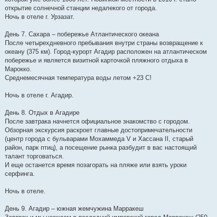
открытие солнечной станции недалекого от города.
Ночь в отеле г. Урзазат.
День 7. Сахара – побережье Атлантического океана
После четырехдневного пребывания внутри страны возвращение к
океану (375 км). Город-курорт Агадир расположен на атлантическом
побережье и является визитной карточкой пляжного отдыха в
Марокко.
Среднемесячная температура воды летом +23 С!
Ночь в отеле г. Агадир.
День 8. Отдых в Агадире
После завтрака начнется официальное знакомство с городом.
Обзорная экскурсия раскроет главные достопримечательности
(центр города с бульварами Мохаммеда V и Хассана II, старый
район, парк птиц), а посещение рынка разбудит в вас настоящий
талант торговаться.
И еще останется время позагорать на пляже или взять уроки
серфинга.
Ночь в отеле.
День 9. Агадир – южная жемчужина Марракеш