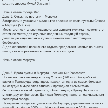
когда-то дворец Мулай Хассан І.
Ночь в отеле города Фес.
День 5. Открытие пустыни – Мерзуга
Завтракаем и уезжаем в маленькое селение на краю пустыни Сахара
– Мерзуга (550 км).
Мерзуга относительно недавно стала центром туризма, поэтому это
отличное место для изучения подлинных традиций страны,
дегустации национальной кухни и знакомства с настоящими
берберами.
А для любителей необычного отдыха предлагаем катание на лыжах
или доске по оранжевым волнам сахарских дюн.
Ночь в отеле Мерзуга.
День 6. Врата пустыни Мерзуга – песчаный г. Уаразазат
После завтрака переезд в город Урзазат (370 км). Это арабский
вариант Голливуда, ведь здесь находится одна из самых больших
киностудий в мире Atlas Studios и проходили съемки таких
бестселлеров как «Гладиатор», «Александр», «Принц Персии» и
многих других фильмов. Да и сам Голливуд является официальным
партнером города.
На окраине города находиться касба Таурирт, укреплениям из песка
которой уже более 1000 лет. Новинкой местности в 2016 г. стало