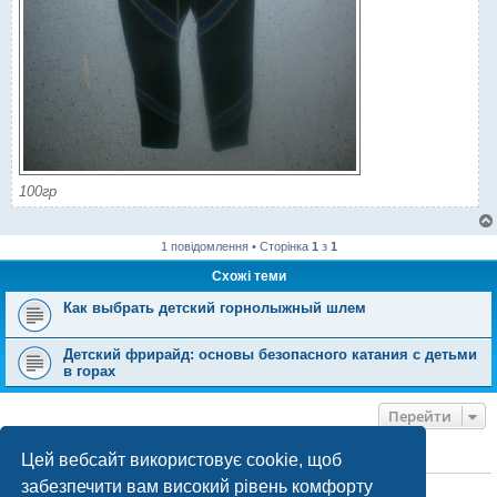
100гр
1 повідомлення • Сторінка
1
з
1
Схожі теми
Как выбрать детский горнолыжный шлем
Детский фрирайд: основы безопасного катания с детьми
в горах
Перейти
Цей вебсайт використовує cookie, щоб
ХТО ЗАРАЗ ОНЛАЙН
забезпечити вам високий рівень комфорту
Зараз переглядають цей форум:
ClaudeBot [бот ШІ]
і 2 гостей