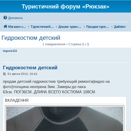
Туристичний форум «Рюкзак»
Допомога
Магазин спорядження
Туристичний форум «Рюкзак»
Дошки туристичних оголошень
Продам туристичне спорядження
Дайвінг
Гидрокостюм детский
1 повідомлення • Сторінка
1
з
1
laguna111
Гидрокостюм детский
П
01 квітня 2013, 16:41
о
в
продам детский гидрокостюм требующий ремонта(видно на
і
фото)толщина неопрена 3мм..Замеры:до паха
д
о
63см..ПОГ36СМ..ДЛИНА ВСЕГО КОСТЮМА 108СМ
м
л
ВКЛАДЕННЯ
е
н
н
я