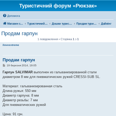
Туристичний форум «Рюкзак»
Допомога
Магазин спорядження
Туристичний форум «Рюкзак»
Дошки туристичних оголошень
Продам туристичне спорядження
Дайвінг
Продам гарпун
1 повідомлення • Сторінка
1
з
1
iloveextreme
Продам гарпун
П
19 березня 2014, 19:05
о
в
Гарпун SALVIMAR
выполнен из гальванизированной стали
і
диаметром 8 мм для пневматических ружей CRESSI-SUB SL.
д
о
м
Материал: гальванизированная сталь
л
е
Длина ружья: 550 мм
н
Диаметр гарпуна: 8 мм
н
я
Диаметр резьбы: 7 мм
Для пневматических ружей
Цена: 91 грн.