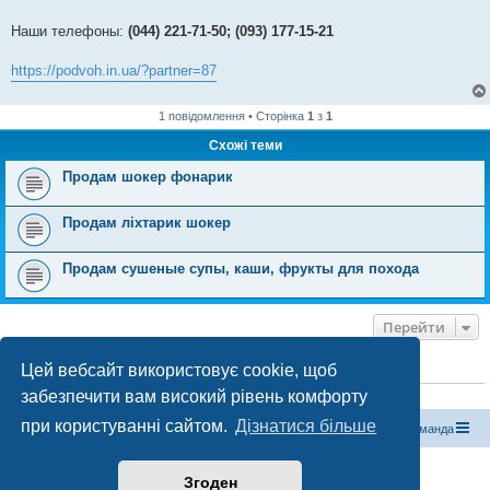
Наши телефоны:
(044) 221-71-50; (093) 177-15-21
https://podvoh.in.ua/?partner=87
1 повідомлення • Сторінка
1
з
1
Схожі теми
Продам шокер фонарик
Продам ліхтарик шокер
Продам сушеные супы, каши, фрукты для похода
Перейти
Цей вебсайт використовує cookie, щоб
ХТО ЗАРАЗ ОНЛАЙН
забезпечити вам високий рівень комфорту
Зараз переглядають цей форум:
ClaudeBot [бот ШІ]
і 0 гостей
при користуванні сайтом.
Дізнатися більше
Магазин спорядження
Туристичний форум «Рюкзак»
Команда
Працює на phpBB® Forum Software © phpBB Limited
Згоден
Конфіденційність
|
Умови