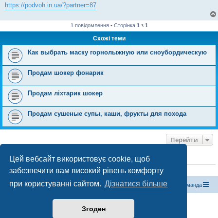
https://podvoh.in.ua/?partner=87
1 повідомлення • Сторінка
1
з
1
Схожі теми
Как выбрать маску горнолыжную или сноубордическую
Продам шокер фонарик
Продам ліхтарик шокер
Продам сушеные супы, каши, фрукты для похода
Перейти
Цей вебсайт використовує cookie, щоб
ХТО ЗАРАЗ ОНЛАЙН
забезпечити вам високий рівень комфорту
Зараз переглядають цей форум:
ClaudeBot [бот ШІ]
і 0 гостей
при користуванні сайтом.
Дізнатися більше
Магазин спорядження
Туристичний форум «Рюкзак»
Команда
Працює на phpBB® Forum Software © phpBB Limited
Згоден
Конфіденційність
|
Умови