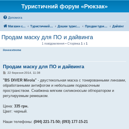
Туристичний форум «Рюкзак»
Допомога
Магазин спорядження
Туристичний форум «Рюкзак»
Дошки туристичних оголошень
Продам туристичне спорядження
Дайвінг
Продам маску для ПО и дайвинга
1 повідомлення • Сторінка
1
з
1
iloveextreme
Продам маску для ПО и дайвинга
П
22 березня 2014, 11:38
о
в
"BS DIVER Mirola"
- двустекольная маска с тонированными линзами,
і
обработанными антифогом и небольшим подмасочным
д
о
пространством. Снабжена мягким силиконосым обтюратором и
м
регулируемым ремешком.
л
е
н
Цена:
335 грн.
н
я
Цвет: черный.
Наши телефоны:
(044) 221-71-50; (093) 177-15-21