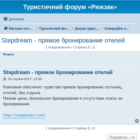
Туристичний форум «Рюкзак»
Допомога
Магазин спорядження
Туристичний форум «Рюкзак»
Дошки туристичних оголошень
Комерційні подорожі
Stepdream - прямое бронирование отелей
1 повідомлення • Сторінка
1
з
1
Regina
Stepdream - прямое бронирование отелей
П
03 серпня 2017, 10:58
о
в
Компания обеспечит туристам прямое бронирование гостиниц,
і
отелей, баз отдыха.
д
о
Низкие цены, безопасное бронирование и отсутствие платы за
м
бронирование.
л
е
н
https://stepdream.com/
н
я
1 повідомлення • Сторінка
1
з
1
Перейти