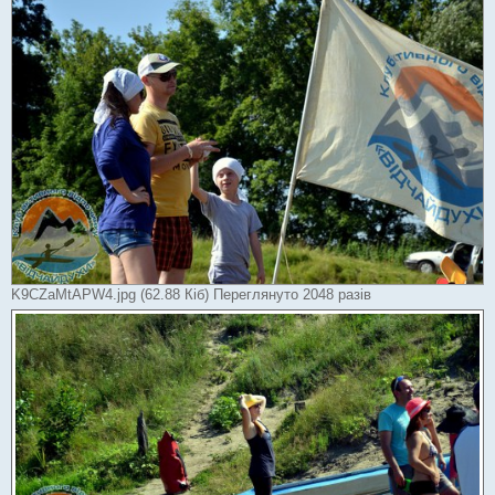
K9CZaMtAPW4.jpg (62.88 Кіб) Переглянуто 2048 разів