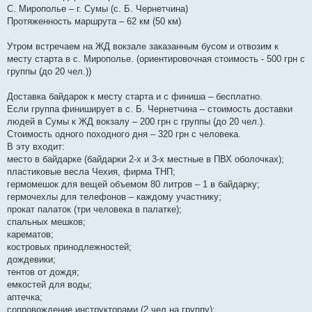
С. Мирополье – г. Сумы (с. Б. Чернетчина)
Протяженность маршрута – 62 км (50 км)
Утром встречаем на ЖД вокзале заказанным бусом и отвозим к
месту старта в с. Мирополье. (ориентировочная стоимость - 500 грн с
группы (до 20 чел.))
Доставка байдарок к месту старта и с финиша – бесплатно.
Если группа финиширует в с. Б. Чернетчина – стоимость доставки
людей в Сумы к ЖД вокзалу – 200 грн с группы (до 20 чел.).
Стоимость одного походного дня – 320 грн с человека.
В эту входит:
место в байдарке (байдарки 2-х и 3-х местные в ПВХ оболочках);
пластиковые весла Чехия, фирма ТНП;
гермомешок для вещей объемом 80 литров – 1 в байдарку;
гермочехлы для телефонов – каждому участнику;
прокат палаток (три человека в палатке);
спальных мешков;
карематов;
костровых принодлежностей;
дождевики;
тентов от дождя;
емкостей для воды;
аптечка;
сопровождение инструкторами (2 чел на группу);