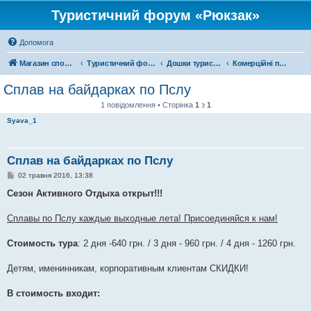
Туристичний форум «Рюкзак»
Допомога
Магазин спорядження
Туристичний форум «Рюкзак»
Дошки туристичних оголошень
Комерційні подорожі
Сплав на байдарках по Пслу
1 повідомлення • Сторінка
1
з
1
Syava_1
Сплав на байдарках по Пслу
П
02 травня 2016, 13:38
о
в
Сезон Активного Отдыха открыт!!!
і
д
о
Сплавы по Пслу каждые выходные лета! Присоединяйся к нам!
м
л
е
Стоимость тура
: 2 дня -640 грн. / 3 дня - 960 грн. / 4 дня - 1260 грн.
н
н
я
Детям, именинникам, корпоративным клиентам СКИДКИ!
В стоимость входит: