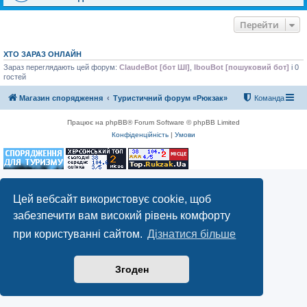
Перейти
ХТО ЗАРАЗ ОНЛАЙН
Зараз переглядають цей форум:
ClaudeBot [бот ШІ]
,
IbouBot [пошуковий бот]
і 0
гостей
Магазин спорядження
Туристичний форум «Рюкзак»
Команда
Працює на phpBB® Forum Software © phpBB Limited
Конфіденційність
|
Умови
Цей вебсайт використовує cookie, щоб
забезпечити вам високий рівень комфорту
при користуванні сайтом.
Дізнатися більше
Згоден