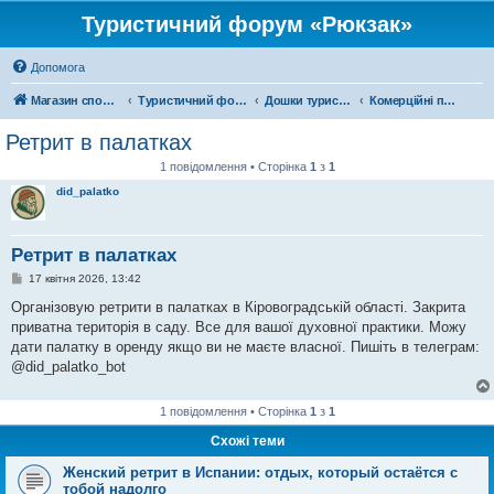
Туристичний форум «Рюкзак»
Допомога
Магазин спорядження
Туристичний форум «Рюкзак»
Дошки туристичних оголошень
Комерційні подорожі
Ретрит в палатках
1 повідомлення • Сторінка
1
з
1
did_palatko
Ретрит в палатках
П
17 квітня 2026, 13:42
о
в
Організовую ретрити в палатках в Кіровоградській області. Закрита
і
приватна територія в саду. Все для вашої духовної практики. Можу
д
о
дати палатку в оренду якщо ви не маєте власної. Пишіть в телеграм:
м
@did_palatko_bot
л
е
н
н
1 повідомлення • Сторінка
1
з
1
я
Схожі теми
Женский ретрит в Испании: отдых, который остаётся с
тобой надолго