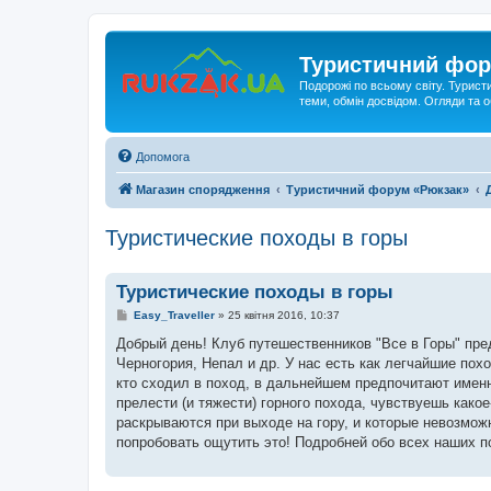
Туристичний фор
Подорожі по всьому світу. Турист
теми, обмін досвідом. Огляди та
Допомога
Магазин спорядження
Туристичний форум «Рюкзак»
Туристические походы в горы
Туристические походы в горы
П
Easy_Traveller
»
25 квітня 2016, 10:37
о
в
Добрый день! Клуб путешественников "Все в Горы" пре
і
Черногория, Непал и др. У нас есть как легчайшие по
д
о
кто сходил в поход, в дальнейшем предпочитают именн
м
прелести (и тяжести) горного похода, чувствуешь како
л
е
раскрываются при выходе на гору, и которые невозмо
н
попробовать ощутить это! Подробней обо всех наших 
н
я