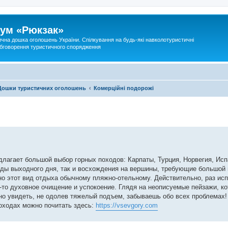
ум «Рюкзак»
ична дошка оголошень України. Спілкування на будь-які навколотуристичні
 обговорення туристичного спорядження
Дошки туристичних оголошень
Комерційні подорожі
длагает большой выбор горных походов: Карпаты, Турция, Норвегия, Исп
ходы выходного дня, так и восхождения на вершины, требующие большой 
о этот вид отдыха обычному пляжно-отельному. Действительно, раз исп
е-то духовное очищение и успокоение. Глядя на неописуемые пейзажи, к
жно увидеть, не одолев тяжелый подъем, забываешь обо всех проблемах
походах можно почитать здесь:
https://vsevgory.com