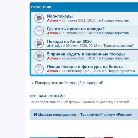
СХОЖІ ТЕМИ
Йога-походы
Admin
»
03 травня 2021, 18:33
» в
Поради туристам
Где взять время на походы?
Admin
»
09 лютого 2022, 14:20
» в
Поради туристам
Походы на Алтай 2020
alex_taiga
»
09 січня 2020, 09:12
» в
Туризм на московії
5 причин ходить в одиночные походы
Admin
»
22 лютого 2020, 10:01
» в
Поради туристам
Пешие походы и фототуры на болота
Admin
»
24 листопада 2021, 08:56
» в
Поради туристам
Повернутись до “Комерційні подорожі”
ХТО ЗАРАЗ ОНЛАЙН
Зараз переглядають цей форум:
ClaudeBot [бот ШІ]
і 0 гостей
Магазин спорядження
Туристичний форум «Рюкзак»