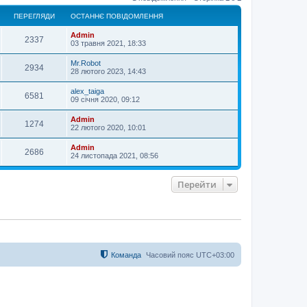
г
о
ПЕРЕГЛЯДИ
ОСТАННЄ ПОВІДОМЛЕННЯ
р
и
Admin
2337
03 травня 2021, 18:33
Mr.Robot
2934
28 лютого 2023, 14:43
alex_taiga
6581
09 січня 2020, 09:12
Admin
1274
22 лютого 2020, 10:01
Admin
2686
24 листопада 2021, 08:56
Перейти
Команда
Часовий пояс
UTC+03:00