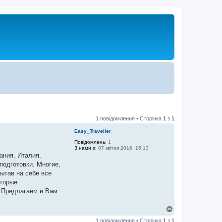
1 повідомлення • Сторінка
1
з
1
Easy_Traveller
Повідомлень:
1
З нами з:
07 квітня 2016, 15:13
ания, Италия,
подготовки. Многие,
ытав на себе все
оторые
! Предлагаем и Вам
Д
о
1 повідомлення • Сторінка
1
з
1