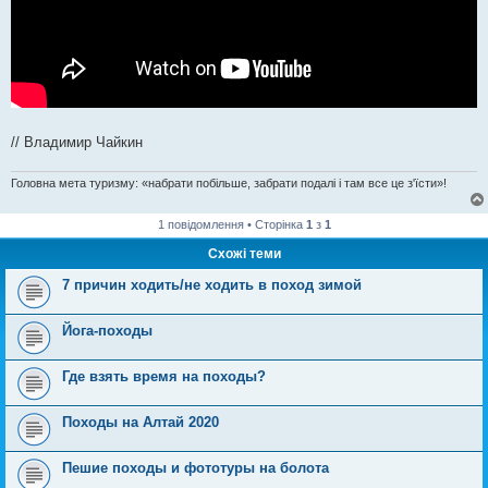
// Владимир Чайкин
Головна мета туризму: «набрати побільше, забрати подалі і там все це з'їсти»!
1 повідомлення • Сторінка
1
з
1
Схожі теми
7 причин ходить/не ходить в поход зимой
Йога-походы
Где взять время на походы?
Походы на Алтай 2020
Пешие походы и фототуры на болота