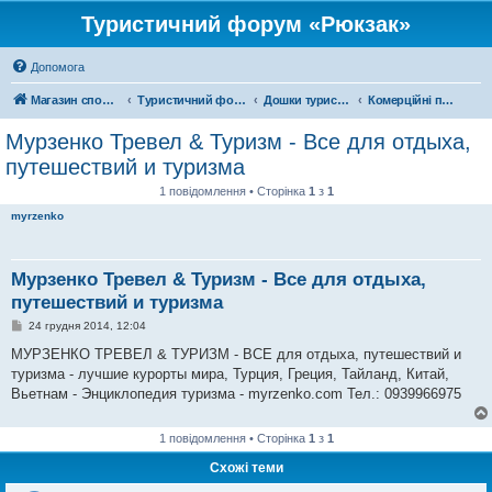
Туристичний форум «Рюкзак»
Допомога
Магазин спорядження
Туристичний форум «Рюкзак»
Дошки туристичних оголошень
Комерційні подорожі
Мурзенко Тревел & Туризм - Все для отдыха,
путешествий и туризма
1 повідомлення • Сторінка
1
з
1
myrzenko
Мурзенко Тревел & Туризм - Все для отдыха,
путешествий и туризма
П
24 грудня 2014, 12:04
о
в
МУРЗЕНКО ТРЕВЕЛ & ТУРИЗМ - ВСЕ для отдыха, путешествий и
і
туризма - лучшие курорты мира, Турция, Греция, Тайланд, Китай,
д
о
Вьетнам - Энциклопедия туризма - myrzenko.com Тел.: 0939966975
м
л
е
1 повідомлення • Сторінка
1
з
1
н
н
Схожі теми
я