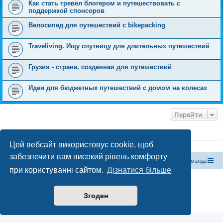
Как стать тревел блогером и путешествовать с
поддержкой спонсоров
Велосипед для путешествий с bikepacking
Traveliving. Ищу спутницу для длительных путешествий
Грузия - страна, созданная для путешествий
Идеи для бюджетных путешествий с домом на колесах
Перейти
ХТО ЗАРАЗ ОНЛАЙН
Цей вебсайт використовує cookie, щоб
Зараз переглядають цей форум:
ClaudeBot [бот ШІ]
і 0 гостей
забезпечити вам високий рівень комфорту
Магазин спорядження
Туристичний форум «Рюкзак»
Команда
при користуванні сайтом.
Дізнатися більше
Працює на phpBB® Forum Software © phpBB Limited
Конфіденційність
|
Умови
Згоден