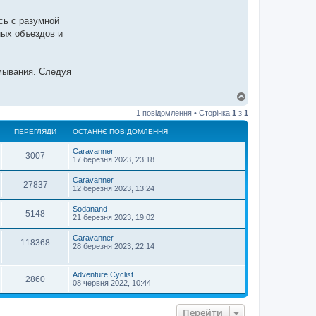
сь с разумной
ных объездов и
мывания. Следуя
Д
о
1 повідомлення • Сторінка
1
з
1
г
о
ПЕРЕГЛЯДИ
ОСТАННЄ ПОВІДОМЛЕННЯ
р
и
Caravanner
3007
17 березня 2023, 23:18
Caravanner
27837
12 березня 2023, 13:24
Sodanand
5148
21 березня 2023, 19:02
Caravanner
118368
28 березня 2023, 22:14
Adventure Cyclist
2860
08 червня 2022, 10:44
Перейти