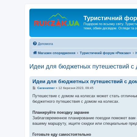
Туристичний фор
Подорожі по всьому світу. Турист
теми, обмін досвідом. Огляди та
Допомога
Магазин спорядження
Туристичний форум «Рюкзак»
Идеи для бюджетных путешествий с 
Идеи для бюджетных путешествий с до
П
Caravanner
»
12 березня 2023, 09:45
о
в
Путешествие с домом на колесах может стать отличным
і
бюджетного путешествия с домом на колесах.
д
о
м
Планируйте поездку заранее
л
е
Заблаговременное планирование поездки поможет вам с
н
вашему маршруту, ищите скидки или специальные пред
н
я
Готовьте еду самостоятельно