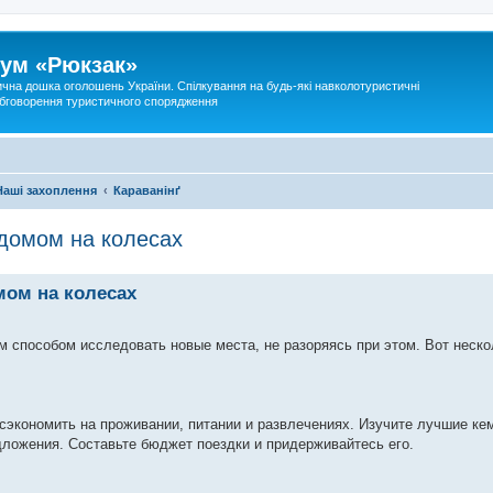
ум «Рюкзак»
ична дошка оголошень України. Спілкування на будь-які навколотуристичні
 обговорення туристичного спорядження
Наші захоплення
Караванінґ
домом на колесах
мом на колесах
 способом исследовать новые места, не разоряясь при этом. Вот неско
экономить на проживании, питании и развлечениях. Изучите лучшие кем
ложения. Составьте бюджет поездки и придерживайтесь его.