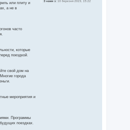
З нами з:
10 березня 2023, 15:22
риль или плиту и
х, а не в
ргонов часто
я.
льности, которые
перед поездкой.
йте свой дом на
 Многие города
еньги.
атные мероприятия и
виями. Программы
 будущих поездках.