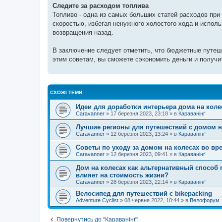
Следите за расходом топлива
Топливо - одна из самых больших статей расходов при
скоростью, избегая ненужного холостого хода и испол
возвращения назад.
В заключение следует отметить, что бюджетные путеш
этим советам, вы сможете сэкономить деньги и получи
СХОЖІ ТЕМИ
Идеи для доработки интерьера дома на коле
Caravanner
»
17 березня 2023, 23:18
» в
Караванінґ
Лучшие регионы для путешествий с домом н
Caravanner
»
12 березня 2023, 13:24
» в
Караванінґ
Советы по уходу за домом на колесах во вр
Caravanner
»
12 березня 2023, 09:41
» в
Караванінґ
Дом на колесах как альтернативный способ п
влияет на стоимость жизни?
Caravanner
»
28 березня 2023, 22:14
» в
Караванінґ
Велосипед для путешествий с bikepacking
Adventure Cyclist
»
08 червня 2022, 10:44
» в
Велофорум
Повернутись до “Караванінґ”