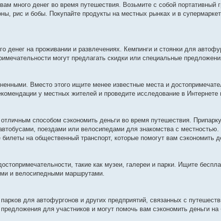
ам много денег во время путешествия. Возьмите с собой портативный г
ны, рис и бобы. Покупайте продукты на местных рынках и в супермаркета
о денег на проживании и развлечениях. Кемпинги и стоянки для автофу
примечательности могут предлагать скидки или специальные предложени
лненными. Вместо этого ищите менее известные места и достопримечате
рекомендации у местных жителей и проведите исследование в Интернете 
 отличным способом сэкономить деньги во время путешествия. Припарку
 автобусами, поездами или велосипедами для знакомства с местностью.
билеты на общественный транспорт, которые помогут вам сэкономить д
остопримечательности, такие как музеи, галереи и парки. Ищите беспл
ыми и велосипедными маршрутами.
 парков для автофургонов и других предприятий, связанных с путешест
 предложения для участников и могут помочь вам сэкономить деньги на