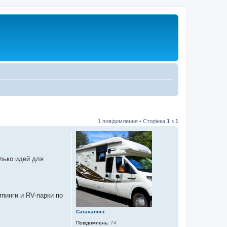
1 повідомлення • Сторінка
1
з
1
лько идей для
пинги и RV-парки по
Caravanner
Повідомлень:
74