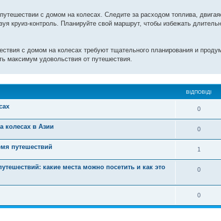
 путешествии с домом на колесах. Следите за расходом топлива, двигая
ьзуя круиз-контроль. Планируйте свой маршрут, чтобы избежать длитель
ествия с домом на колесах требуют тщательного планирования и проду
ть максимум удовольствия от путешествия.
ВІДПОВІДІ
сах
0
а колесах в Азии
0
емя путешествий
1
утешествий: какие места можно посетить и как это
0
0