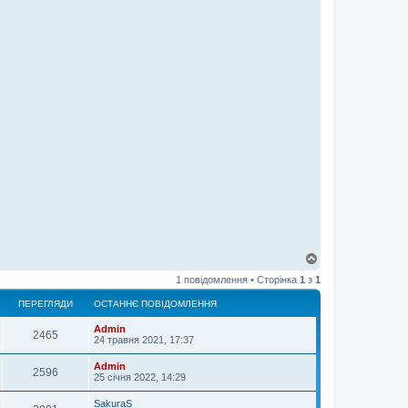
Д
о
1 повідомлення • Сторінка
1
з
1
г
о
ПЕРЕГЛЯДИ
ОСТАННЄ ПОВІДОМЛЕННЯ
р
и
Admin
2465
24 травня 2021, 17:37
Admin
2596
25 січня 2022, 14:29
SakuraS