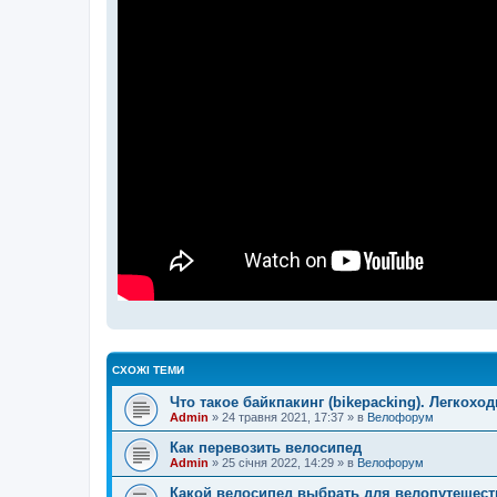
СХОЖІ ТЕМИ
Что такое байкпакинг (bikepacking). Легкох
Admin
»
24 травня 2021, 17:37
» в
Велофорум
Как перевозить велосипед
Admin
»
25 січня 2022, 14:29
» в
Велофорум
Какой велосипед выбрать для велопутешест