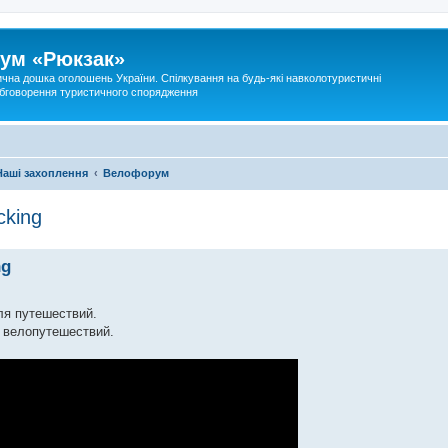
ум «Рюкзак»
ична дошка оголошень України. Спілкування на будь-які навколотуристичні
 обговорення туристичного спорядження
Наші захоплення
Велофорум
cking
ng
ля путешествий.
 велопутешествий.