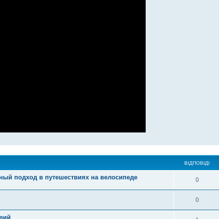
ВІДПОВІДІ
одный подход в путешествиях на велосипеде
0
0
вий