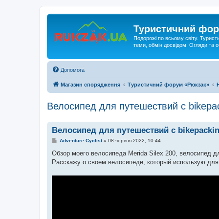
Туристичний фор
Подорожі по всьому світу. Турист
теми, обмін досвідом. Огляди та
Допомога
Магазин спорядження
Туристичний форум «Рюкзак»
Велосипед для путешествий с bikepa
Велосипед для путешествий с bikepacki
П
Adventure Cyclist
»
08 червня 2022, 10:44
о
в
Обзор моего велосипеда Merida Silex 200, велосипед д
і
Расскажу о своем велосипеде, который использую для
д
о
м
л
е
н
н
я