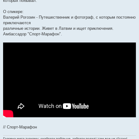
которых побывал.
О спикере:
Валерий Рогозин - Путешественник и фотограф, с которым постоянно
приключаются
различные истории. Живет в Латвии и ищет приключения.
Амбассадор "Спорт-Марафон".
// Спорт-Марафон
Головна мета туризму: «набрати побільше, забрати подалі і там все це з'їсти»!