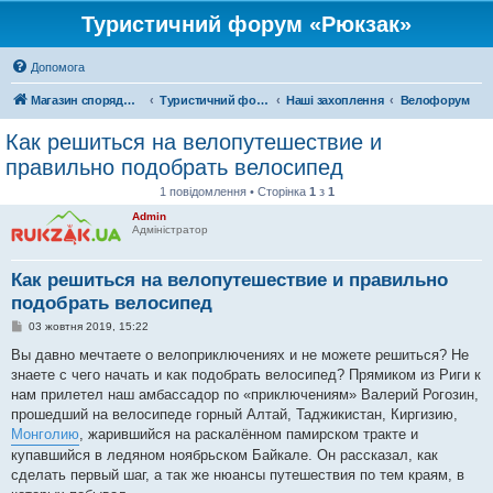
Туристичний форум «Рюкзак»
Допомога
Магазин спорядження
Туристичний форум «Рюкзак»
Наші захоплення
Велофорум
Как решиться на велопутешествие и
правильно подобрать велосипед
1 повідомлення • Сторінка
1
з
1
Admin
Адміністратор
Как решиться на велопутешествие и правильно
подобрать велосипед
П
03 жовтня 2019, 15:22
о
в
Вы давно мечтаете о велоприключениях и не можете решиться? Не
і
знаете с чего начать и как подобрать велосипед? Прямиком из Риги к
д
о
нам прилетел наш амбассадор по «приключениям» Валерий Рогозин,
м
прошедший на велосипеде горный Алтай, Таджикистан, Киргизию,
л
е
Монголию
, жарившийся на раскалённом памирском тракте и
н
купавшийся в ледяном ноябрьском Байкале. Он рассказал, как
н
я
сделать первый шаг, а так же нюансы путешествия по тем краям, в