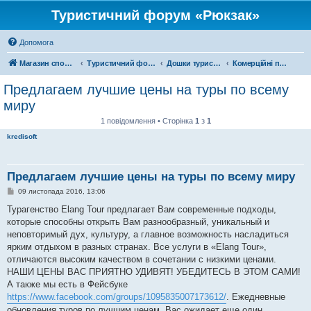
Туристичний форум «Рюкзак»
Допомога
Магазин спорядження
Туристичний форум «Рюкзак»
Дошки туристичних оголошень
Комерційні подорожі
Предлагаем лучшие цены на туры по всему
миру
1 повідомлення • Сторінка
1
з
1
kredisoft
Предлагаем лучшие цены на туры по всему миру
П
09 листопада 2016, 13:06
о
в
Турагенство Elang Tour предлагает Вам современные подходы,
і
которые способны открыть Вам разнообразный, уникальный и
д
о
неповторимый дух, культуру, а главное возможность насладиться
м
ярким отдыхом в разных странах. Все услуги в «Elang Tour»,
л
е
отличаются высоким качеством в сочетании с низкими ценами.
н
НАШИ ЦЕНЫ ВАС ПРИЯТНО УДИВЯТ! УБЕДИТЕСЬ В ЭТОМ САМИ!
н
я
А также мы есть в Фейсбуке
https://www.facebook.com/groups/1095835007173612/
. Ежедневные
обновления туров по лучшим ценам. Вас ожидает еще один