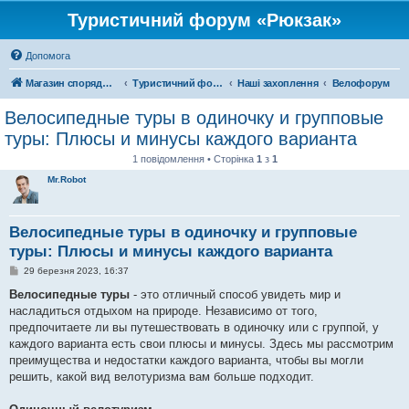
Туристичний форум «Рюкзак»
Допомога
Магазин спорядження
Туристичний форум «Рюкзак»
Наші захоплення
Велофорум
Велосипедные туры в одиночку и групповые
туры: Плюсы и минусы каждого варианта
1 повідомлення • Сторінка
1
з
1
Mr.Robot
Велосипедные туры в одиночку и групповые
туры: Плюсы и минусы каждого варианта
П
29 березня 2023, 16:37
о
в
Велосипедные туры
- это отличный способ увидеть мир и
і
насладиться отдыхом на природе. Независимо от того,
д
о
предпочитаете ли вы путешествовать в одиночку или с группой, у
м
каждого варианта есть свои плюсы и минусы. Здесь мы рассмотрим
л
е
преимущества и недостатки каждого варианта, чтобы вы могли
н
решить, какой вид велотуризма вам больше подходит.
н
я