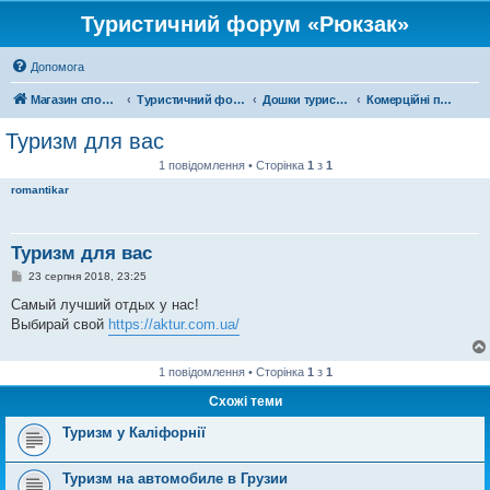
Туристичний форум «Рюкзак»
Допомога
Магазин спорядження
Туристичний форум «Рюкзак»
Дошки туристичних оголошень
Комерційні подорожі
Туризм для вас
1 повідомлення • Сторінка
1
з
1
romantikar
Туризм для вас
П
23 серпня 2018, 23:25
о
в
Самый лучший отдых у нас!
і
Выбирай свой
https://aktur.com.ua/
д
о
м
л
1 повідомлення • Сторінка
1
з
1
е
н
Схожі теми
н
я
Туризм у Каліфорнії
Туризм на автомобиле в Грузии