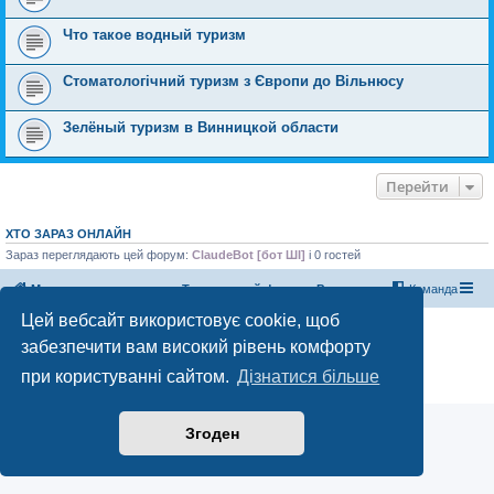
Что такое водный туризм
Стоматологічний туризм з Європи до Вільнюсу
Зелёный туризм в Винницкой области
Перейти
ХТО ЗАРАЗ ОНЛАЙН
Зараз переглядають цей форум:
ClaudeBot [бот ШІ]
і 0 гостей
Магазин спорядження
Туристичний форум «Рюкзак»
Команда
Цей вебсайт використовує cookie, щоб
Працює на phpBB® Forum Software © phpBB Limited
забезпечити вам високий рівень комфорту
Конфіденційність
|
Умови
при користуванні сайтом.
Дізнатися більше
Згоден