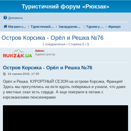
Туристичний форум «Рюкзак»
Допомога
Магазин спорядження
Туристичний форум «Рюкзак»
Закордонний туризм
Туризм у Європі
Франція
Остров Корсика - Орёл и Решка №76
1 повідомлення • Сторінка
1
з
1
Admin
Адміністратор
Остров Корсика - Орёл и Решка №76
П
18 серпня 2016, 17:35
о
в
Орёл и Решка. КУРОРТНЫЙ СЕЗОН на острове Корсика, Франция!
і
Здесь мы прогулялись на яхте вдоль побережья и узнали, что даже
д
о
у местных скал есть сердце. А еще поиграли в петанк с
м
корсиканскими пенсионерами.
л
е
н
н
я