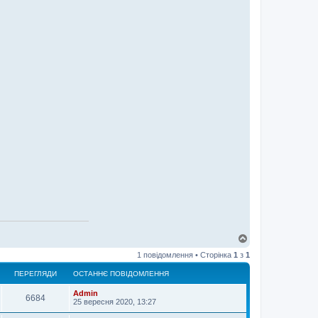
Д
о
1 повідомлення • Сторінка
1
з
1
г
о
ПЕРЕГЛЯДИ
ОСТАННЄ ПОВІДОМЛЕННЯ
р
и
Admin
6684
25 вересня 2020, 13:27