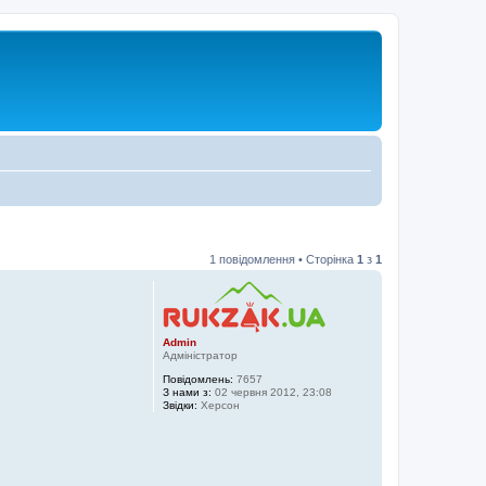
1 повідомлення • Сторінка
1
з
1
Admin
Адміністратор
Повідомлень:
7657
З нами з:
02 червня 2012, 23:08
Звідки:
Херсон