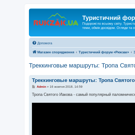
Туристичний фор
Подорожі по всьому світу. Турист
теми, обмін досвідом. Огляди та
Допомога
Магазин спорядження
Туристичний форум «Рюкзак»
Треккинговые маршруты: Тропа Свят
Треккинговые маршруты: Тропа Святого
П
Admin
»
16 жовтня 2018, 14:59
о
в
Тропа Святого Иакова - самый популярный паломниче
і
д
о
м
л
е
н
н
я