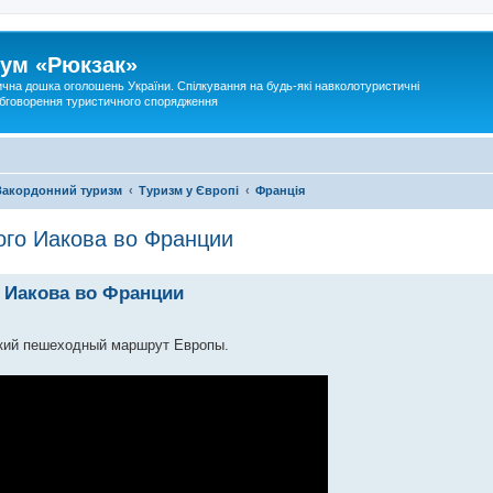
ум «Рюкзак»
ична дошка оголошень України. Спілкування на будь-які навколотуристичні
 обговорення туристичного спорядження
Закордонний туризм
Туризм у Європі
Франція
ого Иакова во Франции
 Иакова во Франции
ский пешеходный маршрут Европы.