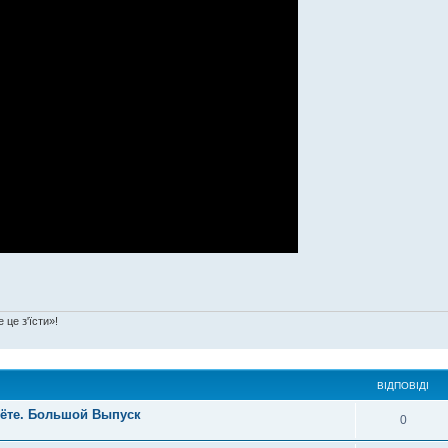
 це з'їсти»!
ВІДПОВІДІ
лёте. Большой Выпуск
0