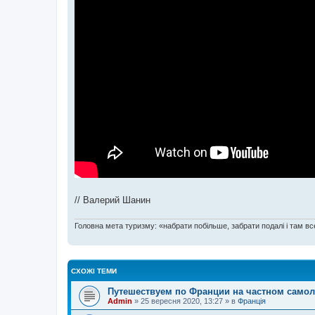
// Валерий Шанин
Головна мета туризму: «набрати побільше, забрати подалі і там все
СХОЖІ ТЕМИ
Путешествуем по Франции на частном само
Admin
»
25 вересня 2020, 13:27
» в
Франція