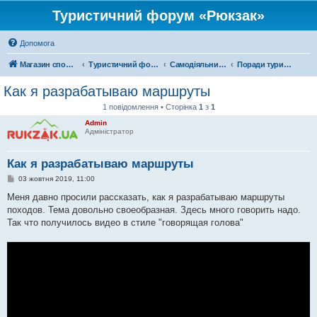
Туристичний форум «Рюкзак»
Допомога
Магазин спорядження
Туристичний форум «Рюкзак»
Самодіяльний туризм
Поради туристам
Как я разрабатываю маршруты
1 повідомлення • Сторінка
1
з
1
Admin
Адміністратор
Как я разрабатываю маршруты
П
03 жовтня 2019, 11:00
о
в
Меня давно просили рассказать, как я разрабатываю маршруты
і
походов. Тема довольно своеобразная. Здесь много говорить надо.
д
о
Так что получилось видео в стиле "говорящая голова"
м
л
е
н
н
я