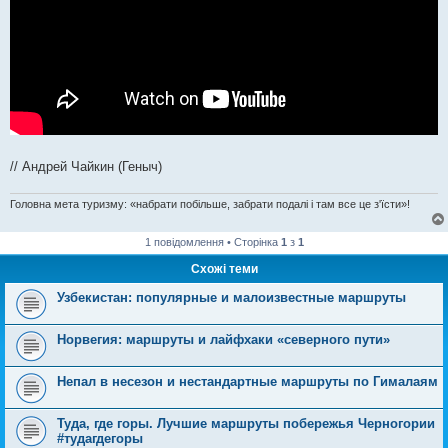
// Андрей Чайкин (Геныч)
Головна мета туризму: «набрати побільше, забрати подалі і там все це з'їсти»!
1 повідомлення • Сторінка
1
з
1
Схожі теми
Узбекистан: популярные и малоизвестные маршруты
Норвегия: маршруты и лайфхаки «северного пути»
Непал в несезон и нестандартные маршруты по Гималаям
Туда, где горы. Лучшие маршруты побережья Черногории
#тудагдегоры