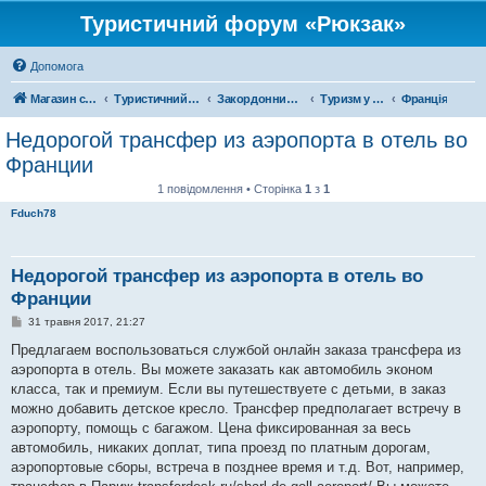
Туристичний форум «Рюкзак»
Допомога
Магазин спорядження
Туристичний форум «Рюкзак»
Закордонний туризм
Туризм у Європі
Франція
Недорогой трансфер из аэропорта в отель во
Франции
1 повідомлення • Сторінка
1
з
1
Fduch78
Недорогой трансфер из аэропорта в отель во
Франции
П
31 травня 2017, 21:27
о
в
Предлагаем воспользоваться службой онлайн заказа трансфера из
і
аэропорта в отель. Вы можете заказать как автомобиль эконом
д
о
класса, так и премиум. Если вы путешествуете с детьми, в заказ
м
можно добавить детское кресло. Трансфер предполагает встречу в
л
е
аэропорту, помощь с багажом. Цена фиксированная за весь
н
автомобиль, никаких доплат, типа проезд по платным дорогам,
н
я
аэропортовые сборы, встреча в позднее время и т.д. Вот, например,