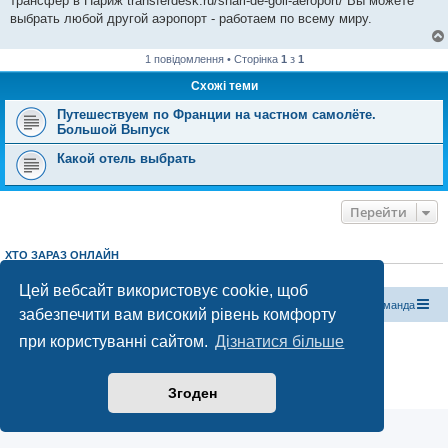
трансфер в Париж transferdesk.ru/sharl-de-goll-aeroport/ Вы можете
выбрать любой другой аэропорт - работаем по всему миру.
1 повідомлення • Сторінка
1
з
1
Схожі теми
Путешествуем по Франции на частном самолёте.
Большой Выпуск
Какой отель выбрать
Перейти
ХТО ЗАРАЗ ОНЛАЙН
Зараз переглядають цей форум:
ClaudeBot [бот ШІ]
і 0 гостей
Цей вебсайт використовує cookie, щоб
Магазин спорядження
Туристичний форум «Рюкзак»
Команда
забезпечити вам високий рівень комфорту
при користуванні сайтом.
Дізнатися більше
Працює на phpBB® Forum Software © phpBB Limited
Конфіденційність
|
Умови
Згоден