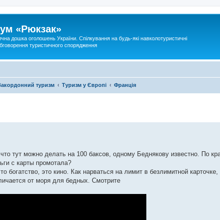
ум «Рюкзак»
ична дошка оголошень України. Спілкування на будь-які навколотуристичні
 обговорення туристичного спорядження
Закордонний туризм
Туризм у Європі
Франція
что тут можно делать на 100 баксов, одному Беднякову известно. По кр
ньги с карты промотала?
то богатство, это кино. Как нарваться на лимит в безлимитной карточке, 
личается от моря для бедных. Смотрите