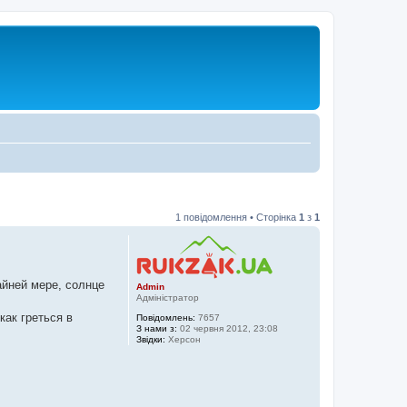
1 повідомлення • Сторінка
1
з
1
айней мере, солнце
Admin
Адміністратор
как греться в
Повідомлень:
7657
З нами з:
02 червня 2012, 23:08
Звідки:
Херсон