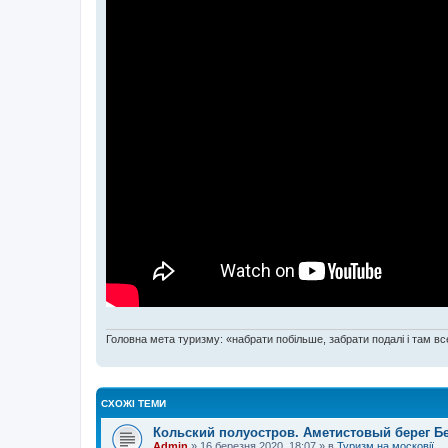
Головна мета туризму: «набрати побільше, забрати подалі і там все
СХОЖІ ТЕМИ
Кольский полуостров. Аметистовый берег Б
Admin
»
16 березня 2020, 18:07
» в
Туризм на московії