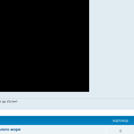
 це з'їсти»!
ВІДПОВІДІ
елого моря
0