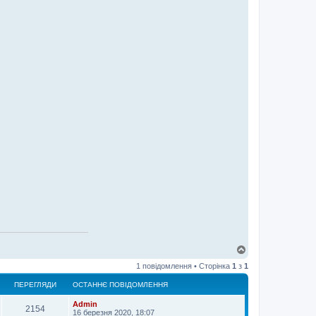
Д
о
1 повідомлення • Сторінка
1
з
1
г
о
ПЕРЕГЛЯДИ
ОСТАННЄ ПОВІДОМЛЕННЯ
р
и
Admin
2154
16 березня 2020, 18:07