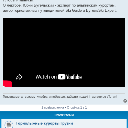
Плюсы и минусы.
О лекторе. Юрий Бугельский - эксперт по альпийским курортам,
автор горнолыжных путеводителей Ski Guide и БугельSki Expert.
Головна мета туризму: «набрати побільше, забрати подалі і там все це з'їсти»!
1 повідомлення • Сторінка
1
з
1
Схожі теми
Горнолыжные курорты Грузии