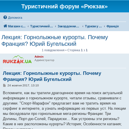
Туристичний форум «Рюкзак»
Допомога
Магазин спорядження
Туристичний форум «Рюкзак»
Закордонний туризм
Туризм у Європі
Франція
Лекция: Горнолыжные курорты. Почему
Франция? Юрий Бугельский
1 повідомлення • Сторінка
1
з
1
Admin
Адміністратор
Лекция: Горнолыжные курорты. Почему
Франция? Юрий Бугельский
П
24 жовтня 2017, 13:10
о
в
Вспомните, как вы тратили драгоценное время на поиск актуальной
і
информации о горнолыжном курорте, читали отзывы, сравнивали с
д
о
другими. "Спорт-Марафон" предлагает вам не тратить время на
м
серфинг в интернете, а узнать информацию из первых уст. На лекции
л
е
мы беседовали про горнолыжные мега-регионы Франции: Три
н
Долины, Порт-дю-Солей, Парадиски… Как устроены эти регионы?
н
я
Какие в них расположены курорты? История; Особенности катания;